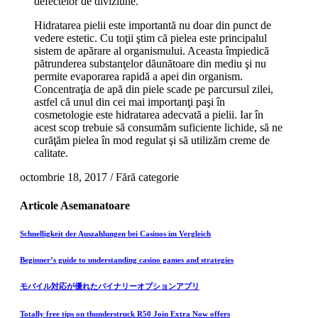
defectelor de diviziune.
Hidratarea pielii este importantă nu doar din punct de
vedere estetic. Cu toţii ştim că pielea este principalul
sistem de apărare al organismului. Aceasta împiedică
pătrunderea substanţelor dăunătoare din mediu şi nu
permite evaporarea rapidă a apei din organism.
Concentraţia de apă din piele scade pe parcursul zilei,
astfel că unul din cei mai importanţi paşi în
cosmetologie este hidratarea adecvată a pielii. Iar în
acest scop trebuie să consumăm suficiente lichide, să ne
curăţăm pielea în mod regulat şi să utilizăm creme de
calitate.
octombrie 18, 2017
/
Fără categorie
Articole
Asemanatoare
Schnelligkeit der Auszahlungen bei Casinos im Vergleich
Beginner’s guide to understanding casino games and strategies
モバイル対応が優れたバイナリーオプションアプリ
Totally free tips on thunderstruck R50 Join Extra Now offers