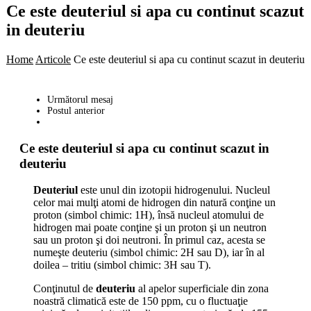
Ce este deuteriul si apa cu continut scazut
in deuteriu
Home
Articole
Ce este deuteriul si apa cu continut scazut in deuteriu
Următorul mesaj
Postul anterior
Ce este deuteriul si apa cu continut scazut in
deuteriu
Deuteriul
este unul din izotopii hidrogenului. Nucleul
celor mai mulţi atomi de hidrogen din natură conţine un
proton (simbol chimic: 1H), însă nucleul atomului de
hidrogen mai poate conţine şi un proton şi un neutron
sau un proton şi doi neutroni. În primul caz, acesta se
numeşte deuteriu (simbol chimic: 2H sau D), iar în al
doilea – tritiu (simbol chimic: 3H sau T).
Conţinutul de
deuteriu
al apelor superficiale din zona
noastră climatică este de 150 ppm, cu o fluctuaţie