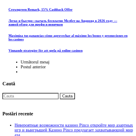
Crowngreen Remark, 15% Cashback Offer
Легко и быстро: скачать бесплатно Мелбет на Андроид в 2026 году —
живой обзор для профи и новичков
Maximiza tus ganancias cómo aprovechar al máximo los bonos y promociones en
los casinos
Vinnande strategier för att spela på online casinon
Următorul mesaj
Postul anterior
Caută
Cauta
Postări recente
Невероятные возможности казино Pinco откройте мир азартных
игр и выигрышей Казино Pinco предлагает захватывающий мир
аза