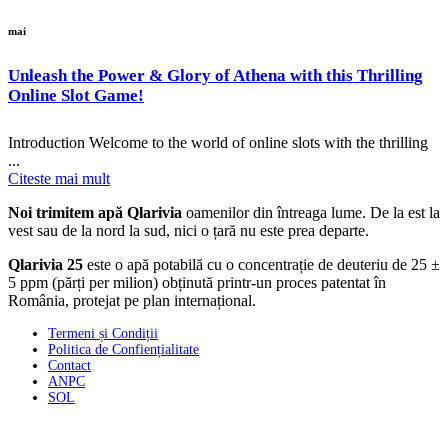
mai
Unleash the Power & Glory of Athena with this Thrilling
Online Slot Game!
Introduction Welcome to the world of online slots with the thrilling
...
Citeste mai mult
Noi trimitem apă Qlarivia
oamenilor din întreaga lume. De la est la
vest sau de la nord la sud, nici o țară nu este prea departe.
Qlarivia 25
este o apă potabilă cu o concentrație de deuteriu de 25 ±
5 ppm (părți per milion) obținută printr-un proces patentat în
România, protejat pe plan internațional.
Termeni și Condiții
Politica de Confiențialitate
Contact
ANPC
SOL