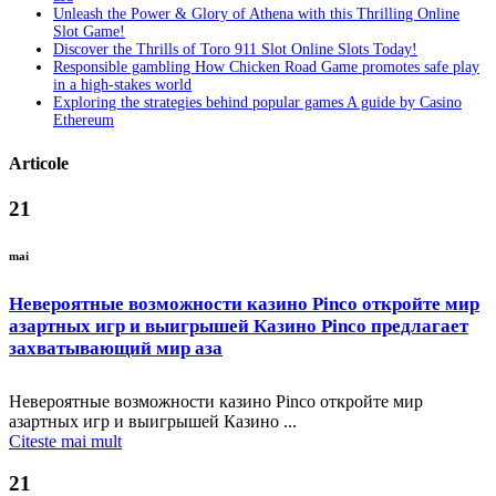
Unleash the Power & Glory of Athena with this Thrilling Online
Slot Game!
Discover the Thrills of Toro 911 Slot Online Slots Today!
Responsible gambling How Chicken Road Game promotes safe play
in a high-stakes world
Exploring the strategies behind popular games A guide by Casino
Ethereum
Articole
21
mai
Невероятные возможности казино Pinco откройте мир
азартных игр и выигрышей Казино Pinco предлагает
захватывающий мир аза
Невероятные возможности казино Pinco откройте мир
азартных игр и выигрышей Казино ...
Citeste mai mult
21