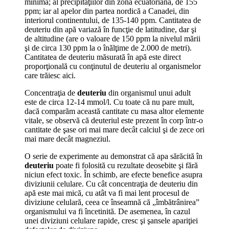
minimă; al precipitaţiilor din zona ecuatoriană, de 155
ppm; iar al apelor din partea nordică a Canadei, din
interiorul continentului, de 135-140 ppm. Cantitatea de
deuteriu din apă variază în funcţie de latitudine, dar şi
de altitudine (are o valoare de 150 ppm la nivelul mării
şi de circa 130 ppm la o înălţime de 2.000 de metri).
Cantitatea de deuteriu măsurată în apă este direct
proporţională cu conţinutul de deuteriu al organismelor
care trăiesc aici.
Concentraţia de
deuteriu
din organismul unui adult
este de circa 12-14 mmol/l. Cu toate că nu pare mult,
dacă comparăm această cantitate cu masa altor elemente
vitale, se observă că deuteriul este prezent în corp într-o
cantitate de şase ori mai mare decât calciul şi de zece ori
mai mare decât magneziul.
O serie de experimente au demonstrat că apa sărăcită în
deuteriu
poate fi folosită cu rezultate deosebite şi fără
niciun efect toxic. În schimb, are efecte benefice asupra
diviziunii celulare. Cu cât concentraţia de deuteriu din
apă este mai mică, cu atât va fi mai lent procesul de
diviziune celulară, ceea ce înseamnă că „îmbătrânirea”
organismului va fi încetinită. De asemenea, în cazul
unei diviziuni celulare rapide, cresc şi şansele apariţiei