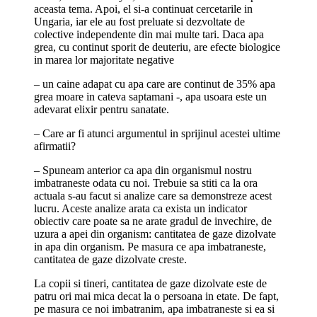
aceasta tema. Apoi, el si-a continuat cercetarile in
Ungaria, iar ele au fost preluate si dezvoltate de
colective independente din mai multe tari. Daca apa
grea, cu continut sporit de deuteriu, are efecte biologice
in marea lor majoritate negative
– un caine adapat cu apa care are continut de 35% apa
grea moare in cateva saptamani -, apa usoara este un
adevarat elixir pentru sanatate.
– Care ar fi atunci argumentul in sprijinul acestei ultime
afirmatii?
– Spuneam anterior ca apa din organismul nostru
imbatraneste odata cu noi. Trebuie sa stiti ca la ora
actuala s-au facut si analize care sa demonstreze acest
lucru. Aceste analize arata ca exista un indicator
obiectiv care poate sa ne arate gradul de invechire, de
uzura a apei din organism: cantitatea de gaze dizolvate
in apa din organism. Pe masura ce apa imbatraneste,
cantitatea de gaze dizolvate creste.
La copii si tineri, cantitatea de gaze dizolvate este de
patru ori mai mica decat la o persoana in etate. De fapt,
pe masura ce noi imbatranim, apa imbatraneste si ea si