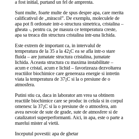
a fost initial, purtand un fel de amprenta.
Sunt multe, foarte multe de spus despre apa, care merita
calificativul de „miracol”. De exemplu, moleculele de
apa pot fi ordonate intr-o structura simetrica, cristalina –
gheata -, pentru ca, pe masura ce temperatura creste,
apa sa treaca din structura cristalina intr-una lichida.
Este extrem de important ca, in intervalul de
temperatura de la 35 a la 42¡C ea se afla intr-o stare
fluida – are jumatate structura cristalina, jumatate
lichida. Aceasta structura cu maxima instabilitate –
acum e cristal, acum e lichid – favorizeaza dezvoltarea
reactiilor biochimice care genereaza energie si intretin
viata la temperatura de 37¡C si la o presiune de o
atmosfera.
Putini stiu ca, daca in laborator am vrea sa obtinem
reactiile biochimice care se produc in celula si in corpul
omenesc la 37¡C si la o presiune de o atmosfera, am
avea nevoie de sute de grade, sute de atmosfere si de
catalizatori superperformanti. Aici, in apa, este o parte a
marelui mister al vietii.
Inceputul povestii: apa de ghetar