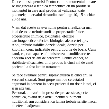
De ce nu este permis? Pentru ca intre momentul in care
se imagineaza o tehnica terapeutica cu un produs si
momentul in care acel produs isi valideaza toate
potentele, intervalul de studiu este lung: 10, 15 si chiar
20 de ani.
V-am dat aceste cateva nume pentru a realiza ca mai
intai de toate trebuie studiate proprietatile fizice,
proprietatile chimice, toxicitatea, efectele
carcinogenetice, efectele biologice ale acestei ape.
Apoi, trebuie stabilite dozele ideale, dozele per
kilogram corp, indicatiile pentru tipurile de boala. Cum,
cand, ce, cata apa se administreaza – studiile acestea
necesita zeci de ani de cercetare. Pentru cancer, se
stabileste eficacitatea unui produs la cinci ani de cand
pacientul a fost luat in tratament.
Se face evaluare pentru supravietuirea la cinci ani, la
zece ani s.a.m.d. Sunt grupe mari de cercetatori
angrenati in prezent in acest proiect si nu doar la noi, ci
si in alte tari.
Personal, am vorbit in presa despre aceste aspecte,
pentru ca, avand deja avizul pentru supliment
nutritional, am considerat ca lumea trebuie sa stie macar
de efectul adjuvant.