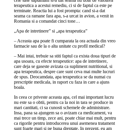
cele sase saptamani si-a dat seama nu doar de valoarea
terapeutica a acestui remediu, ci si de faptul ca este pe
terminate. Reactia lui a fost prompta: cand si-a dat
seama ca ramane fara apa, s-a urcat in avion, a venit in
Romania si a comandat cinci tone…
„Apa de intretinere” si „apa terapeutica”
– Aceasta apa poate fi cumparata la ora actuala din vreo
farmacie sau de la o alta unitate cu profil medical?
– Mai intai, trebuie sa stiti faptul ca exista doua tipuri de
apa usoara, cu efecte terapeutice: apa de intretinere,
care deja se gaseste avizata ca supliment nutritional, si
apa terapeutica, despre care sunt ceva mai multe lucruri
de spus. Deocamdata, apa terapeutica se da numai cu
prescriptie medicala, in raport cu faza in care a ajuns
boala.
In ceea ce priveste aceasta apa, cel mai important lucru
nu este sa o obtii, pentru ca la noi in tara se produce in
mari cantitati, ci sa cunosti schemele de administrare.
Insa, pana sa ajungem sa o avizam ca medicament, va
mai trece un timp, zece ani, poate chiar mai mult, pentru
ca rigorile pentru introducerea unui asemenea tratament
sunt foarte mari si pe buna dreptate. In prezent, eu am