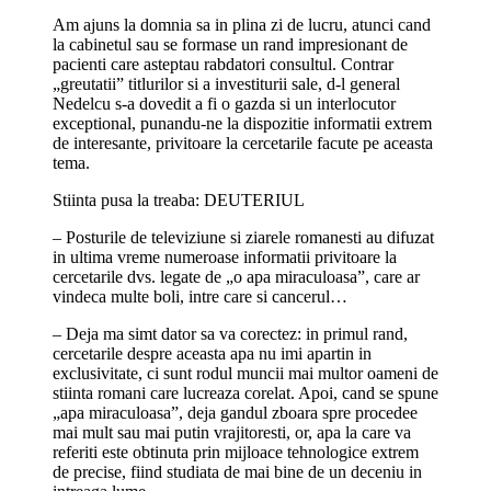
Am ajuns la domnia sa in plina zi de lucru, atunci cand
la cabinetul sau se formase un rand impresionant de
pacienti care asteptau rabdatori consultul. Contrar
„greutatii” titlurilor si a investiturii sale, d-l general
Nedelcu s-a dovedit a fi o gazda si un interlocutor
exceptional, punandu-ne la dispozitie informatii extrem
de interesante, privitoare la cercetarile facute pe aceasta
tema.
Stiinta pusa la treaba: DEUTERIUL
– Posturile de televiziune si ziarele romanesti au difuzat
in ultima vreme numeroase informatii privitoare la
cercetarile dvs. legate de „o apa miraculoasa”, care ar
vindeca multe boli, intre care si cancerul…
– Deja ma simt dator sa va corectez: in primul rand,
cercetarile despre aceasta apa nu imi apartin in
exclusivitate, ci sunt rodul muncii mai multor oameni de
stiinta romani care lucreaza corelat. Apoi, cand se spune
„apa miraculoasa”, deja gandul zboara spre procedee
mai mult sau mai putin vrajitoresti, or, apa la care va
referiti este obtinuta prin mijloace tehnologice extrem
de precise, fiind studiata de mai bine de un deceniu in