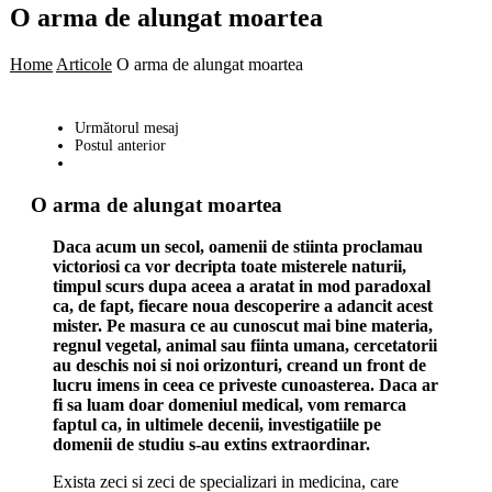
O arma de alungat moartea
Home
Articole
O arma de alungat moartea
Următorul mesaj
Postul anterior
O arma de alungat moartea
Daca acum un secol, oamenii de stiinta proclamau
victoriosi ca vor decripta toate misterele naturii,
timpul scurs dupa aceea a aratat in mod paradoxal
ca, de fapt, fiecare noua descoperire a adancit acest
mister. Pe masura ce au cunoscut mai bine materia,
regnul vegetal, animal sau fiinta umana, cercetatorii
au deschis noi si noi orizonturi, creand un front de
lucru imens in ceea ce priveste cunoasterea. Daca ar
fi sa luam doar domeniul medical, vom remarca
faptul ca, in ultimele decenii, investigatiile pe
domenii de studiu s-au extins extraordinar.
Exista zeci si zeci de specializari in medicina, care