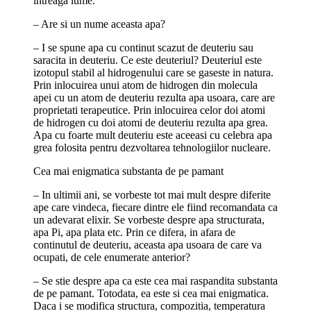
intreaga lume.
– Are si un nume aceasta apa?
– I se spune apa cu continut scazut de deuteriu sau
saracita in deuteriu. Ce este deuteriul? Deuteriul este
izotopul stabil al hidrogenului care se gaseste in natura.
Prin inlocuirea unui atom de hidrogen din molecula
apei cu un atom de deuteriu rezulta apa usoara, care are
proprietati terapeutice. Prin inlocuirea celor doi atomi
de hidrogen cu doi atomi de deuteriu rezulta apa grea.
Apa cu foarte mult deuteriu este aceeasi cu celebra apa
grea folosita pentru dezvoltarea tehnologiilor nucleare.
Cea mai enigmatica substanta de pe pamant
– In ultimii ani, se vorbeste tot mai mult despre diferite
ape care vindeca, fiecare dintre ele fiind recomandata ca
un adevarat elixir. Se vorbeste despre apa structurata,
apa Pi, apa plata etc. Prin ce difera, in afara de
continutul de deuteriu, aceasta apa usoara de care va
ocupati, de cele enumerate anterior?
– Se stie despre apa ca este cea mai raspandita substanta
de pe pamant. Totodata, ea este si cea mai enigmatica.
Daca i se modifica structura, compozitia, temperatura