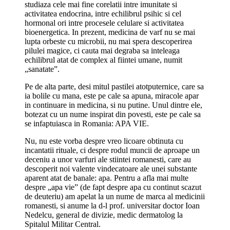
studiaza cele mai fine corelatii intre imunitate si
activitatea endocrina, intre echilibrul psihic si cel
hormonal ori intre procesele celulare si activitatea
bioenergetica. In prezent, medicina de varf nu se mai
lupta orbeste cu microbii, nu mai spera descoperirea
pilulei magice, ci cauta mai degraba sa inteleaga
echilibrul atat de complex al fiintei umane, numit
„sanatate”.
Pe de alta parte, desi mitul pastilei atotputernice, care sa
ia bolile cu mana, este pe cale sa apuna, miracole apar
in continuare in medicina, si nu putine. Unul dintre ele,
botezat cu un nume inspirat din povesti, este pe cale sa
se infaptuiasca in Romania: APA VIE.
Nu, nu este vorba despre vreo licoare obtinuta cu
incantatii rituale, ci despre rodul muncii de aproape un
deceniu a unor varfuri ale stiintei romanesti, care au
descoperit noi valente vindecatoare ale unei substante
aparent atat de banale: apa. Pentru a afla mai multe
despre „apa vie” (de fapt despre apa cu continut scazut
de deuteriu) am apelat la un nume de marca al medicinii
romanesti, si anume la d-l prof. universitar doctor Ioan
Nedelcu, general de divizie, medic dermatolog la
Spitalul Militar Central.