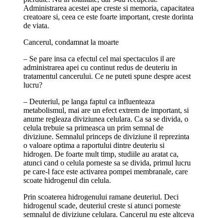
Administrarea acestei ape creste si memoria, capacitatea
creatoare si, ceea ce este foarte important, creste dorinta
de viata.
Cancerul, condamnat la moarte
– Se pare insa ca efectul cel mai spectaculos il are
administrarea apei cu continut redus de deuteriu in
tratamentul cancerului. Ce ne puteti spune despre acest
lucru?
– Deuteriul, pe langa faptul ca influenteaza
metabolismul, mai are un efect extrem de important, si
anume regleaza diviziunea celulara. Ca sa se divida, o
celula trebuie sa primeasca un prim semnal de
diviziune. Semnalul princeps de diviziune il reprezinta
o valoare optima a raportului dintre deuteriu si
hidrogen. De foarte mult timp, studiile au aratat ca,
atunci cand o celula porneste sa se divida, primul lucru
pe care-l face este activarea pompei membranale, care
scoate hidrogenul din celula.
Prin scoaterea hidrogenului ramane deuteriul. Deci
hidrogenul scade, deuteriul creste si atunci porneste
semnalul de diviziune celulara. Cancerul nu este altceva