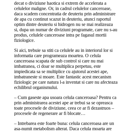
decat o diviziune haotica si extrem de accelerata a
celulelor maligne. Or, in cadrul celulelor canceroase,
daca scadem concentratia de deuteriu prin administrare
de apa cu continut scazut in deuteriu, atunci raportul
optim dintre deuteriu si hidrogen nu se mai realizeaza
si, dupa un numar de diviziuni programate, care nu s-au
produs, celulele canceroase intra pe fagasul mortii
fiziologice.
Si aici, trebuie sa stiti ca celulele au in interiorul lor si
informatia care programeaza moartea. O celula
canceroasa scapata de sub control si care nu mai
imbatranea, ci doar se multiplica perpetuu, este
impiedicata sa se multiplice cu ajutorul acestei ape,
imbatraneste si moare. Este fantastic acest mecanism
fiziologic pe care natura l-a inventat si care nu afecteaza
echilibrul organismului.
– Cum gaseste apa usoara celula canceroasa? Pentru ca
prin administrarea acestei ape ar trebui sa se opreasca
toate procesele de diviziune, ceea ce ar fi dezastruos –
procesele de regenerare ar fi blocate…
– Intrebarea este foarte buna: celula canceroasa are un
asa-numit metabolism alterat. Daca celula moarta are