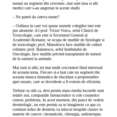
numai un segment din cercetare, mai sunt insa si alti
medici care s-au angrenat in aceste studii.
– Ne puteti da cateva nume?
– Ordinea in care voi spune numele colegilor mei este
pur aleatorie: d-l prof. Victor Voicu, seful Clinicii de
Toxicologie, care este si Secretarul General al
Academiei Romane, se ocupa de studiile de fiziologie si
de toxicologie; prof. Manolescu face studiile de culturi
celulare; prof. Balanescu, seful Institutului de
Oncologie, face studiile privind transplantul de tumori
de la oameni la animale.
Mai sunt si altii, tot mai multi cercetatori fiind interesati
de aceasta tema. Fiecare si-a luat cate un segment din
aceasta munca fantastica de elucidare a proprietatilor
apei usoare, care se dovedeste a fi extrem de eficienta.
Trebuie sa stiti ca, desi pentru mass-media lucrurile sunt
relativ noi, companiile farmaceutice si cele cosmetice
cunosc problema. In acest moment, din punct de vedere
deontologic, nu este permis sa se imagineze ca apa cu
continut redus de deuteriu va inlocui terapiile clasice in
materie de cancer: citostaticele, chirurgia, radioterapia.