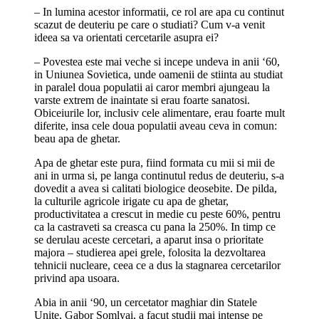
– In lumina acestor informatii, ce rol are apa cu continut
scazut de deuteriu pe care o studiati? Cum v-a venit
ideea sa va orientati cercetarile asupra ei?
– Povestea este mai veche si incepe undeva in anii ‘60,
in Uniunea Sovietica, unde oamenii de stiinta au studiat
in paralel doua populatii ai caror membri ajungeau la
varste extrem de inaintate si erau foarte sanatosi.
Obiceiurile lor, inclusiv cele alimentare, erau foarte mult
diferite, insa cele doua populatii aveau ceva in comun:
beau apa de ghetar.
Apa de ghetar este pura, fiind formata cu mii si mii de
ani in urma si, pe langa continutul redus de deuteriu, s-a
dovedit a avea si calitati biologice deosebite. De pilda,
la culturile agricole irigate cu apa de ghetar,
productivitatea a crescut in medie cu peste 60%, pentru
ca la castraveti sa creasca cu pana la 250%. In timp ce
se derulau aceste cercetari, a aparut insa o prioritate
majora – studierea apei grele, folosita la dezvoltarea
tehnicii nucleare, ceea ce a dus la stagnarea cercetarilor
privind apa usoara.
Abia in anii ‘90, un cercetator maghiar din Statele
Unite, Gabor Somlyai, a facut studii mai intense pe