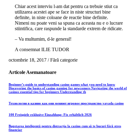
Chiar acest interviu l-am dat pentru ca trebuie stiut ca
utilizarea acestei ape se face in niste structuri bine
definite, in niste coloane de reactie bine definite.
Nimeni nu poate veni sa spuna ca aceasta nu e o lucrare
stiintifica, care raspunde la standarde extrem de ridicate.
– Va multumim, d-le general!
A consemnat ILIE TUDOR
octombrie 18, 2017
/
Fără categorie
Articole
Asemanatoare
Beginner’s guide to understanding casino games what you need to know
Discovering the basics of casino gaming for newcomers Navigating the world of
casinos essential tips for beginners Understanding th
Технологии в казино как они меняют игровое пространство vavada casino
100 Freispiele exklusive Einzahlung: Fix erhältlich 2026
Bugetarea inteligentă pentru distracția la cazino cum să te bucuri fără stres
financiar