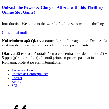
Unleash the Power & Glory of Athena with this Thrilling
Online Slot Game!
Introduction Welcome to the world of online slots with the thrilling
...
Citeste mai mult
Noi trimitem apă Qlarivia
oamenilor din întreaga lume. De la est la
vest sau de la nord la sud, nici o țară nu este prea departe.
Qlarivia 25
este o apă potabilă cu o concentrație de deuteriu de 25 ±
5 ppm (părți per milion) obținută printr-un proces patentat în
România, protejat pe plan internațional.
Termeni și Condiții
Politica de Confiențialitate
Contact
ANPC
SOL