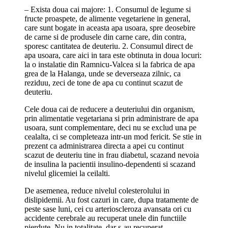
– Exista doua cai majore: 1. Consumul de legume si
fructe proaspete, de alimente vegetariene in general,
care sunt bogate in aceasta apa usoara, spre deosebire
de carne si de produsele din carne care, din contra,
sporesc cantitatea de deuteriu. 2. Consumul direct de
apa usoara, care aici in tara este obtinuta in doua locuri:
la o instalatie din Ramnicu-Valcea si la fabrica de apa
grea de la Halanga, unde se deverseaza zilnic, ca
reziduu, zeci de tone de apa cu continut scazut de
deuteriu.
Cele doua cai de reducere a deuteriului din organism,
prin alimentatie vegetariana si prin administrare de apa
usoara, sunt complementare, deci nu se exclud una pe
cealalta, ci se completeaza intr-un mod fericit. Se stie in
prezent ca administrarea directa a apei cu continut
scazut de deuteriu tine in frau diabetul, scazand nevoia
de insulina la pacientii insulino-dependenti si scazand
nivelul glicemiei la ceilalti.
De asemenea, reduce nivelul colesterolului in
dislipidemii. Au fost cazuri in care, dupa tratamente de
peste sase luni, cei cu arterioscleroza avansata ori cu
accidente cerebrale au recuperat unele din functiile
pierdute. Nu in totalitate, dar s-au recuperat.