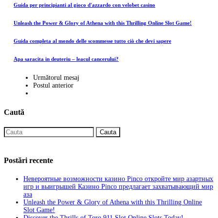
Guida per principianti al gioco d'azzardo con velobet casino
Unleash the Power & Glory of Athena with this Thrilling Online Slot Game!
Guida completa al mondo delle scommesse tutto ciò che devi sapere
Apa saracita in deuteriu – leacul cancerului?
Următorul mesaj
Postul anterior
Caută
Cauta
Postări recente
Невероятные возможности казино Pinco откройте мир азартных
игр и выигрышей Казино Pinco предлагает захватывающий мир
аза
Unleash the Power & Glory of Athena with this Thrilling Online
Slot Game!
Discover the Thrills of Toro 911 Slot Online Slots Today!