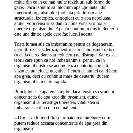
retine din ce in ce mai multe reziduuri sub forma de
gaze. Daca izbutim sa inlocuim apa „poluata” din
interiorul organismului (poluata prin informatie
structurala, izotopica, entropica) cu o apa nepoluata,
atunci vom reusi si sa dam o noua viata si o noua
tinerete organismului. Apa cu continut redus in deuteriu
este una dintre apele care fac lucrul acesta.
Toata lumea stie ca imbatranim pentru ca degeneram,
apar fibroza si scleroza, pentru ca metabolismul redox
(reactia de oxidare sau reducere) ne distruge, dar exista
teorii care spun ca noi imbatranim si pentru ca in
organismul nostru se acumuleaza deuteriu, care ati
vazut ca are efecte negative. Pentru ca atunci cand bem
apa grea, deci cu continut mare de deuteriu, ducem
organismul la moarte rapida.
Principiul este aparent simplu: daca reusim sa scadem
concentratia de apa grea din organism, atunci
organismul isi recastiga tineretea, vitalitatea si
imbatraneste din ce in ce mai lent.
– Urmeaza in mod firesc urmatoarea intrebare: cum
putem reduce aceasta concentratie de apa grea din
organism?