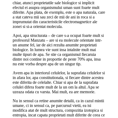
chiar, atunci proprietatile sale biologice si implicit
efectul ei asupra organismului uman sunt foarte mult
diferite. Apa plata, de exemplu, este o apa naturala, care
a stat cateva mii sau zeci de mii de ani in roca si a
imprumutat din caracteristicile electromagnetice ale
zonei si si-a orientat molecula.
Apoi, apa structurata – de care s-a ocupat foarte mult si
profesorul Manzatu – are si ea molecule orientate intr-
un anume fel, iar de aici rezulta anumite proprietati
biologice. In lumea vie sunt insa intalnite mult mai
multe tipuri de apa. Se stie ca organismul fiecaruia
dintre noi contine in proportie de peste 70% apa, insa
nu este vorba despre apa de un singur tip.
Avem apa in interiorul celulelor, la suprafata celulelor si
in afara lor, apa constitutionala, si fiecare dintre acestea
este diferita de celelalte. Chiar si apa de la suprafata
celulei difera foarte mult de la un om la altul. Apa se
uzeaza odata cu varsta. Mai mult, ea are memorie.
Nu in sensul ca retine anumite detalii, ca in cazul mintii
umane, ci in sensul ca, pe parcursul vietii, ea isi
modifica atat de mult structura, compozitia izotopica si
entropia, incat capata proprietati mult diferite de ceea ce