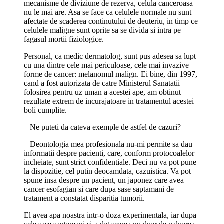
mecanisme de diviziune de rezerva, celula canceroasa
nu le mai are. Asa se face ca celulele normale nu sunt
afectate de scaderea continutului de deuteriu, in timp ce
celulele maligne sunt oprite sa se divida si intra pe
fagasul mortii fiziologice.
Personal, ca medic dermatolog, sunt pus adesea sa lupt
cu una dintre cele mai periculoase, cele mai invazive
forme de cancer: melanomul malign. Ei bine, din 1997,
cand a fost autorizata de catre Ministerul Sanatatii
folosirea pentru uz uman a acestei ape, am obtinut
rezultate extrem de incurajatoare in tratamentul acestei
boli cumplite.
– Ne puteti da cateva exemple de astfel de cazuri?
– Deontologia mea profesionala nu-mi permite sa dau
informatii despre pacienti, care, conform protocoalelor
incheiate, sunt strict confidentiale. Deci nu va pot pune
la dispozitie, cel putin deocamdata, cazuistica. Va pot
spune insa despre un pacient, un japonez care avea
cancer esofagian si care dupa sase saptamani de
tratament a constatat disparitia tumorii.
El avea apa noastra intr-o doza experimentala, iar dupa