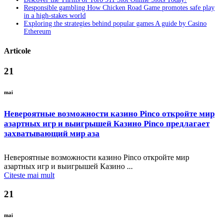
Responsible gambling How Chicken Road Game promotes safe play
in a high-stakes world
Exploring the strategies behind popular games A guide by Casino
Ethereum
Articole
21
mai
Невероятные возможности казино Pinco откройте мир
азартных игр и выигрышей Казино Pinco предлагает
захватывающий мир аза
Невероятные возможности казино Pinco откройте мир
азартных игр и выигрышей Казино ...
Citeste mai mult
21
mai