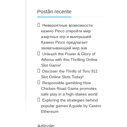
Postări recente
Невероятные возможности
казино Pinco откройте мир
азартных игр и выигрышей
Казино Pinco предлагает
захватывающий мир аза
Unleash the Power & Glory of
Athena with this Thrilling Online
Slot Game!
Discover the Thrills of Toro 911
Slot Online Slots Today!
Responsible gambling How
Chicken Road Game promotes
safe play in a high-stakes world
Exploring the strategies behind
popular games A guide by Casino
Ethereum
Articole