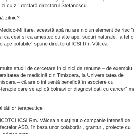
 zi cu zi” declară directorul Stefănescu.
ă zilnic?
 Medico-Militare, această apă nu are niciun element de risc î
 si ca ceai si ca amestec cu alte ape, sucuri naturale, la fel c
de ape potabile” spune directorul ICSI Rm Vâlcea.
ulte studii de cercetare în clinici de renume – de exemplu
versitatea de medicină din Timisoara, la Universitatea de
misoara – că are o influentă benefică în asociere cu
-terapie care se aplică bolnavilor diagnosticati cu cancer” m
ităţilor terapeutice
 INCDTCI ICSI Rm. Vâlcea a susţinut o campanie intensă de
 efectelor ASD, în baza unor colaborări, granturi, proiecte cu