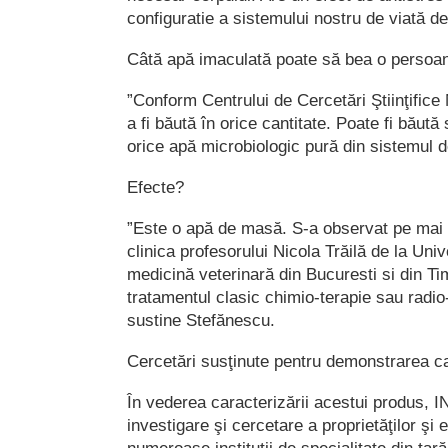
configuratie a sistemului nostru de viată de
Câtă apă imaculată poate să bea o persoan
”Conform Centrului de Cercetări Ştiinţifice
a fi băută în orice cantitate. Poate fi băută
orice apă microbiologic pură din sistemul 
Efecte?
”Este o apă de masă. S-a observat pe mai m
clinica profesorului Nicola Trăilă de la Uni
medicină veterinară din Bucuresti si din Ti
tratamentul clasic chimio-terapie sau radio
sustine Stefănescu.
Cercetări susţinute pentru demonstrarea cal
În vederea caracterizării acestui produs,
investigare şi cercetare a proprietăţilor şi