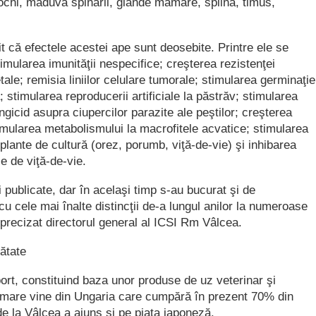
ochi, măduva spinării, glande mamare, splină, timus,
it că efectele acestei ape sunt deosebite. Printre ele se
imularea imunităţii nespecifice; creşterea rezistenţei
etale; remisia liniilor celulare tumorale; stimularea germinaţie
ă; stimularea reproducerii artificiale la păstrăv; stimularea
ungicid asupra ciupercilor parazite ale peştilor; creşterea
imularea metabolismului la macrofitele acvatice; stimularea
e plante de cultură (orez, porumb, viţă-de-vie) şi inhibarea
le de viţă-de-vie.
i publicate, dar în acelaşi timp s-au bucurat şi de
cu cele mai înalte distincţii de-a lungul anilor la numeroase
 a precizat directorul general al ICSI Rm Vâlcea.
ătate
port, constituind baza unor produse de uz veterinar şi
ai mare vine din Ungaria care cumpără în prezent 70% din
de la Vâlcea a ajuns şi pe piaţa japoneză.