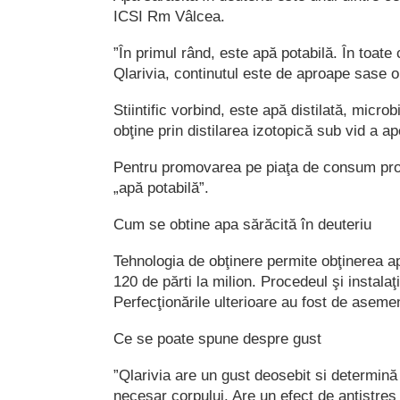
ICSI Rm Vâlcea.
”În primul rând, este apă potabilă. În toate
Qlarivia, continutul este de aproape sase o
Stiintific vorbind, este apă distilată, micr
obţine prin distilarea izotopică sub vid a a
Pentru promovarea pe piaţa de consum produ
„apă potabilă”.
Cum se obtine apa sărăcită în deuteriu
Tehnologia de obţinere permite obţinerea ape
120 de părti la milion. Procedeul şi instala
Perfecţionările ulterioare au fost de asemene
Ce se poate spune despre gust
”Qlarivia are un gust deosebit si determină 
necesar corpului. Are un efect de antistres