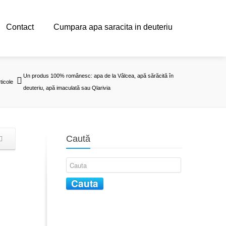
Contact
Cumpara apa saracita in deuteriu
Un produs 100% românesc: apa de la Vâlcea, apă sărăcită în
ticole
deuteriu, apă imaculată sau Qlarivia
Caută
Cauta