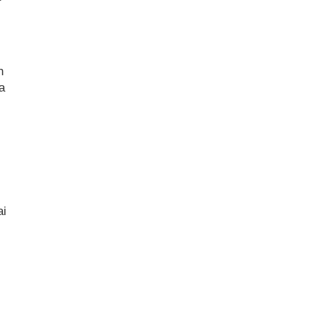
n
a
ai