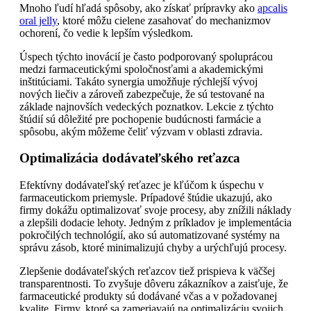
Mnoho ľudí hľadá spôsoby, ako získať prípravky ako
apcalis
oral jelly
, ktoré môžu cielene zasahovať do mechanizmov
ochorení, čo vedie k lepším výsledkom.
Úspech týchto inovácií je často podporovaný spoluprácou
medzi farmaceutickými spoločnosťami a akademickými
inštitúciami. Takáto synergia umožňuje rýchlejší vývoj
nových liečiv a zároveň zabezpečuje, že sú testované na
základe najnovších vedeckých poznatkov. Lekcie z týchto
štúdií sú dôležité pre pochopenie budúcnosti farmácie a
spôsobu, akým môžeme čeliť výzvam v oblasti zdravia.
Optimalizácia dodávateľského reťazca
Efektívny dodávateľský reťazec je kľúčom k úspechu v
farmaceutickom priemysle. Prípadové štúdie ukazujú, ako
firmy dokážu optimalizovať svoje procesy, aby znížili náklady
a zlepšili dodacie lehoty. Jedným z príkladov je implementácia
pokročilých technológií, ako sú automatizované systémy na
správu zásob, ktoré minimalizujú chyby a urýchľujú procesy.
Zlepšenie dodávateľských reťazcov tiež prispieva k väčšej
transparentnosti. To zvyšuje dôveru zákazníkov a zaisťuje, že
farmaceutické produkty sú dodávané včas a v požadovanej
kvalite. Firmy, ktoré sa zameriavajú na optimalizáciu svojich