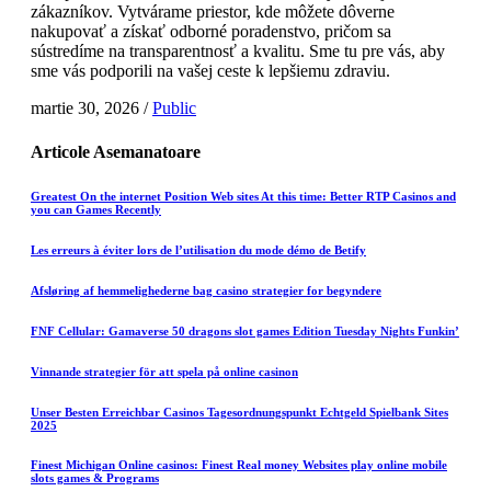
zákazníkov. Vytvárame priestor, kde môžete dôverne
nakupovať a získať odborné poradenstvo, pričom sa
sústredíme na transparentnosť a kvalitu. Sme tu pre vás, aby
sme vás podporili na vašej ceste k lepšiemu zdraviu.
martie 30, 2026
/
Public
Articole
Asemanatoare
Greatest On the internet Position Web sites At this time: Better RTP Casinos and
you can Games Recently
Les erreurs à éviter lors de l’utilisation du mode démo de Betify
Afsløring af hemmelighederne bag casino strategier for begyndere
FNF Cellular: Gamaverse 50 dragons slot games Edition Tuesday Nights Funkin’
Vinnande strategier för att spela på online casinon
Unser Besten Erreichbar Casinos Tagesordnungspunkt Echtgeld Spielbank Sites
2025
Finest Michigan Online casinos: Finest Real money Websites play online mobile
slots games & Programs