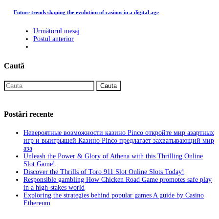
Future trends shaping the evolution of casinos in a digital age
Următorul mesaj
Postul anterior
Caută
Cauta
Postări recente
Невероятные возможности казино Pinco откройте мир азартных
игр и выигрышей Казино Pinco предлагает захватывающий мир
аза
Unleash the Power & Glory of Athena with this Thrilling Online
Slot Game!
Discover the Thrills of Toro 911 Slot Online Slots Today!
Responsible gambling How Chicken Road Game promotes safe play
in a high-stakes world
Exploring the strategies behind popular games A guide by Casino
Ethereum