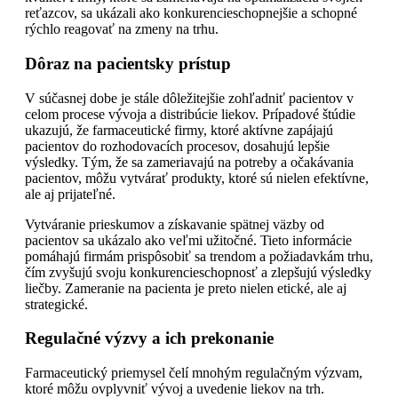
reťazcov, sa ukázali ako konkurencieschopnejšie a schopné
rýchlo reagovať na zmeny na trhu.
Dôraz na pacientsky prístup
V súčasnej dobe je stále dôležitejšie zohľadniť pacientov v
celom procese vývoja a distribúcie liekov. Prípadové štúdie
ukazujú, že farmaceutické firmy, ktoré aktívne zapájajú
pacientov do rozhodovacích procesov, dosahujú lepšie
výsledky. Tým, že sa zameriavajú na potreby a očakávania
pacientov, môžu vytvárať produkty, ktoré sú nielen efektívne,
ale aj prijateľné.
Vytváranie prieskumov a získavanie spätnej väzby od
pacientov sa ukázalo ako veľmi užitočné. Tieto informácie
pomáhajú firmám prispôsobiť sa trendom a požiadavkám trhu,
čím zvyšujú svoju konkurencieschopnosť a zlepšujú výsledky
liečby. Zameranie na pacienta je preto nielen etické, ale aj
strategické.
Regulačné výzvy a ich prekonanie
Farmaceutický priemysel čelí mnohým regulačným výzvam,
ktoré môžu ovplyvniť vývoj a uvedenie liekov na trh.