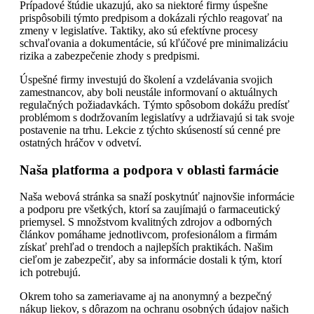
Prípadové štúdie ukazujú, ako sa niektoré firmy úspešne
prispôsobili týmto predpisom a dokázali rýchlo reagovať na
zmeny v legislatíve. Taktiky, ako sú efektívne procesy
schvaľovania a dokumentácie, sú kľúčové pre minimalizáciu
rizika a zabezpečenie zhody s predpismi.
Úspešné firmy investujú do školení a vzdelávania svojich
zamestnancov, aby boli neustále informovaní o aktuálnych
regulačných požiadavkách. Týmto spôsobom dokážu predísť
problémom s dodržovaním legislatívy a udržiavajú si tak svoje
postavenie na trhu. Lekcie z týchto skúseností sú cenné pre
ostatných hráčov v odvetví.
Naša platforma a podpora v oblasti farmácie
Naša webová stránka sa snaží poskytnúť najnovšie informácie
a podporu pre všetkých, ktorí sa zaujímajú o farmaceutický
priemysel. S množstvom kvalitných zdrojov a odborných
článkov pomáhame jednotlivcom, profesionálom a firmám
získať prehľad o trendoch a najlepších praktikách. Našim
cieľom je zabezpečiť, aby sa informácie dostali k tým, ktorí
ich potrebujú.
Okrem toho sa zameriavame aj na anonymný a bezpečný
nákup liekov, s dôrazom na ochranu osobných údajov našich