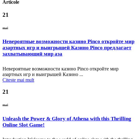
Articole
21
mai
Невероятные возможности казино Pinco откройте мир
азартных игр и выигрышей Казино Pinco предлагает
захватывающий мир аза
Невероятные возможности казино Pinco откройте мир
азартных игр и выигрышей Казино ...
Citeste mai mult
21
mai
Unleash the Power & Glory of Athena with this Thrilling
Online Slot Game!