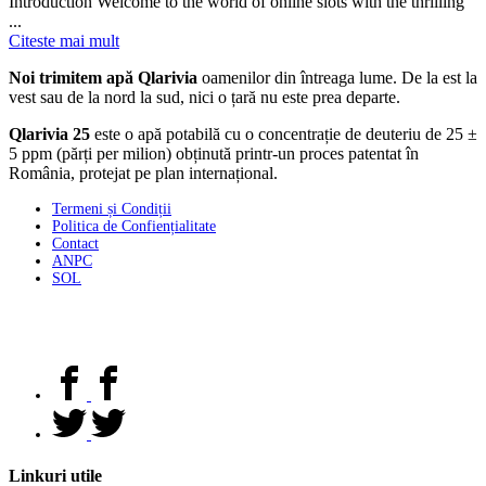
Introduction Welcome to the world of online slots with the thrilling
...
Citeste mai mult
Noi trimitem apă Qlarivia
oamenilor din întreaga lume. De la est la
vest sau de la nord la sud, nici o țară nu este prea departe.
Qlarivia 25
este o apă potabilă cu o concentrație de deuteriu de 25 ±
5 ppm (părți per milion) obținută printr-un proces patentat în
România, protejat pe plan internațional.
Termeni și Condiții
Politica de Confiențialitate
Contact
ANPC
SOL
Linkuri utile