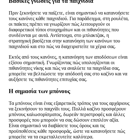
Βασικές γνώσεις για τα παιχνίδια
Πριν ξεκινήσετε να παίζετε, είναι σημαντικό να κατανοήσετε
τους κανόνες κάθε παιχνιδιού. Για παράδειγμα, στη ρουλέτα,
οι παίκτες πρέπει να γνωρίζουν πώς λειτουργούν οι
διαφορετικοί τύποι στοιχημάτων και οι πιθανότητες που
συνδέονται με αυτά. Αντίστοιχα, στο μπλακτζακ, η
στρατηγική βασίζεται στην κατανόηση των κανόνων του
παιχνιδιού και στο πώς να διαχειριστείτε τα χέρια σας.
Εκτός από τους κανόνες, η κατανόηση των αποδόσεων είναι
εξίσου σημαντική. Γνωρίζοντας πώς υπολογίζονται οι
πιθανότητες νίκης και πώς να αναλύετε τα παιχνίδια σας,
μπορείτε να βελτιώσετε την απόδοσή σας στο καζίνο και να
αυξήσετε τις πιθανότητες επιτυχίας σας.
Η σημασία των μπόνους
Τα μπόνους είναι ένας εξαιρετικός τρόπος για τους αρχάριους
να ξεκινήσουν το παιχνίδι τους. Πολλά καζίνο προσφέρουν
μπόνους καλωσορίσματος, δωρεάν περιστροφές και άλλες
προσφορές που μπορούν να σας δώσουν επιπλέον αξία.
Είναι σημαντικό να διαβάσετε τους όρους και τις
προϋποθέσεις κάθε προσφοράς, ώστε να κατανοήσετε πώς
μπορείτε να τα εκμεταλλευτείτε καλύτερα.