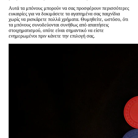
Αυτά τα μπόνους μπορούν να σας προσφέρουν περισσότερες
ευκαιρίες για να δοκιμάσετε τα αγαπημένα σας παιχνίδια
χωρίς να ρισκάρετε πολλά χρήματα. Θυμηθείτε, ωστόσο, ότι
τα μπόνους συνοδεύονται συνήθως από απαιτήσεις
στοιχηματισμού, οπότε είναι σημαντικό να είστε
ενημερωμένοι πριν κάνετε την επιλογή σας.