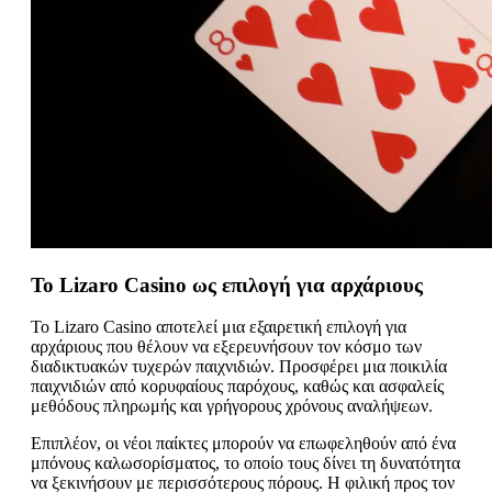
Το Lizaro Casino ως επιλογή για αρχάριους
Το Lizaro Casino αποτελεί μια εξαιρετική επιλογή για
αρχάριους που θέλουν να εξερευνήσουν τον κόσμο των
διαδικτυακών τυχερών παιχνιδιών. Προσφέρει μια ποικιλία
παιχνιδιών από κορυφαίους παρόχους, καθώς και ασφαλείς
μεθόδους πληρωμής και γρήγορους χρόνους αναλήψεων.
Επιπλέον, οι νέοι παίκτες μπορούν να επωφεληθούν από ένα
μπόνους καλωσορίσματος, το οποίο τους δίνει τη δυνατότητα
να ξεκινήσουν με περισσότερους πόρους. Η φιλική προς τον