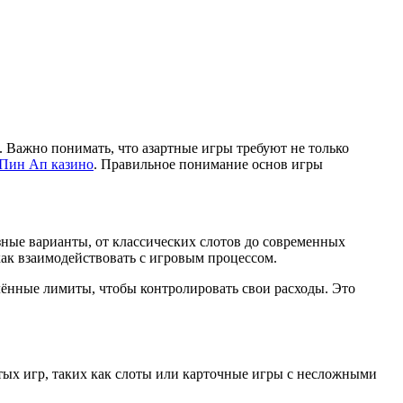
Важно понимать, что азартные игры требуют не только
Пин Ап казино
. Правильное понимание основ игры
ные варианты, от классических слотов до современных
как взаимодействовать с игровым процессом.
елённые лимиты, чтобы контролировать свои расходы. Это
тых игр, таких как слоты или карточные игры с несложными