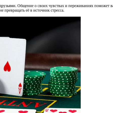
 друзьями. Общение о своих чувствах и переживаниях поможет 
не превращать её в источник стресса.