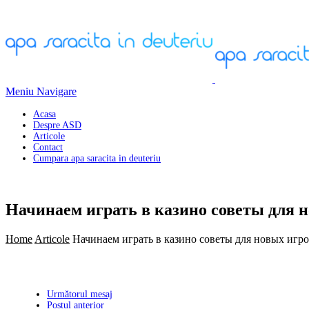
Meniu Navigare
Acasa
Despre ASD
Articole
Contact
Cumpara apa saracita in deuteriu
Начинаем играть в казино советы для н
Home
Articole
Начинаем играть в казино советы для новых игрок
Următorul mesaj
Postul anterior