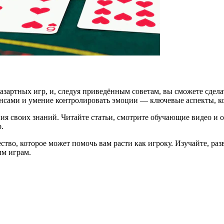
азартных игр, и, следуя приведённым советам, вы сможете сдел
нсами и умение контролировать эмоции — ключевые аспекты, ко
я своих знаний. Читайте статьи, смотрите обучающие видео и 
.
ство, которое может помочь вам расти как игроку. Изучайте, раз
ым играм.