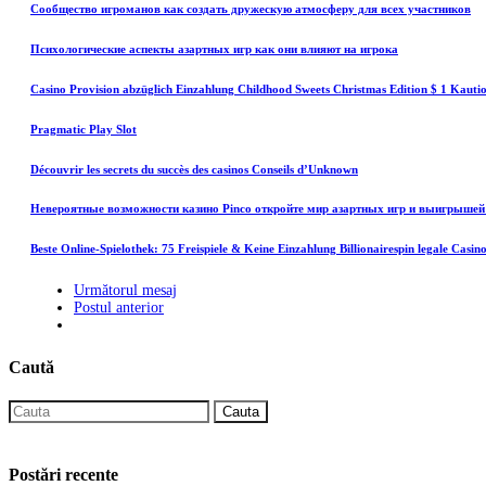
Сообщество игроманов как создать дружескую атмосферу для всех участников
Психологические аспекты азартных игр как они влияют на игрока
Casino Provision abzüglich Einzahlung Childhood Sweets Christmas Edition $ 1 Kauti
Pragmatic Play Slot
Découvrir les secrets du succès des casinos Conseils d’Unknown
Невероятные возможности казино Pinco откройте мир азартных игр и выигрышей
Beste Online-Spielothek: 75 Freispiele & Keine Einzahlung Billionairespin legale Casin
Următorul mesaj
Postul anterior
Caută
Cauta
Postări recente