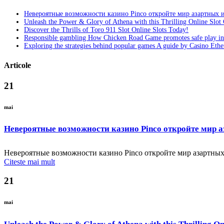
Невероятные возможности казино Pinco откройте мир азартных 
Unleash the Power & Glory of Athena with this Thrilling Online Slo
Discover the Thrills of Toro 911 Slot Online Slots Today!
Responsible gambling How Chicken Road Game promotes safe play in 
Exploring the strategies behind popular games A guide by Casino Eth
Articole
21
mai
Невероятные возможности казино Pinco откройте мир 
Невероятные возможности казино Pinco откройте мир азартных
Citeste mai mult
21
mai