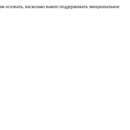
вам осознать, насколько важно поддерживать эмоциональное