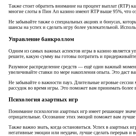
Также стоит обратить внимание на процент выплат (RTP) 
многие слоты в Пин Ап казино имеют RTP выше 95%, что озн
Не забывайте также о специальных акциях и бонусах, кото
шансы на успех и сделать игру более увлекательной. Испол
Управление банкроллом
Одним из самых важных аспектов игры в казино является уп
решите, какую сумму вы готовы потратить и придерживайте
Разумное распределение средств — ещё один важный момент.
увеличивайте ставки по мере накопления опыта. Это даст вам
Не забывайте о важности пауз. Длительные игровые сессии 
рассудок во время игры. Это поможет вам принимать более
Психология азартных игр
Понимание психологии азартных игр имеет решающее значен
отрицательные. Осознание этих эмоций поможет вам лучше 
Также важно знать, когда остановиться. Успех в азартных и
негативные эмоции или неудачи, лучше сделать перерыв и в