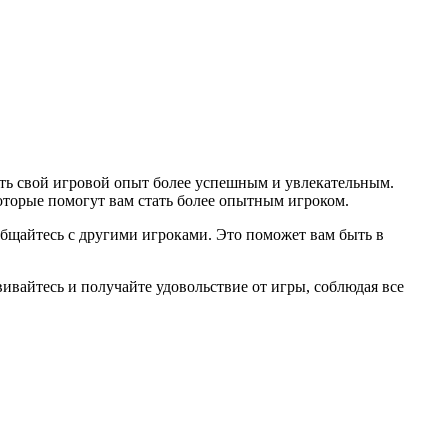
ать свой игровой опыт более успешным и увлекательным.
торые помогут вам стать более опытным игроком.
общайтесь с другими игроками. Это поможет вам быть в
вивайтесь и получайте удовольствие от игры, соблюдая все