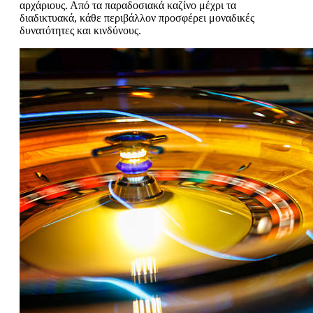
αρχάριους. Από τα παραδοσιακά καζίνο μέχρι τα
διαδικτυακά, κάθε περιβάλλον προσφέρει μοναδικές
δυνατότητες και κινδύνους.