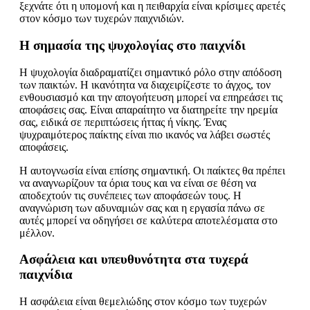
ξεχνάτε ότι η υπομονή και η πειθαρχία είναι κρίσιμες αρετές
στον κόσμο των τυχερών παιχνιδιών.
Η σημασία της ψυχολογίας στο παιχνίδι
Η ψυχολογία διαδραματίζει σημαντικό ρόλο στην απόδοση
των παικτών. Η ικανότητα να διαχειρίζεστε το άγχος, τον
ενθουσιασμό και την απογοήτευση μπορεί να επηρεάσει τις
αποφάσεις σας. Είναι απαραίτητο να διατηρείτε την ηρεμία
σας, ειδικά σε περιπτώσεις ήττας ή νίκης. Ένας
ψυχραιμότερος παίκτης είναι πιο ικανός να λάβει σωστές
αποφάσεις.
Η αυτογνωσία είναι επίσης σημαντική. Οι παίκτες θα πρέπει
να αναγνωρίζουν τα όρια τους και να είναι σε θέση να
αποδεχτούν τις συνέπειες των αποφάσεών τους. Η
αναγνώριση των αδυναμιών σας και η εργασία πάνω σε
αυτές μπορεί να οδηγήσει σε καλύτερα αποτελέσματα στο
μέλλον.
Ασφάλεια και υπευθυνότητα στα τυχερά
παιχνίδια
Η ασφάλεια είναι θεμελιώδης στον κόσμο των τυχερών