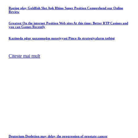
Raging play Goldfish Slot Apk Rhino Super Position Comprehend our Online
Review
Greatest On the internet Position Web sites At this time: Better RTP Casinos and
you can Games Recently
Kazinoda uğur qazanmağın nəzəriyyəsi Pinco ilə strategiyaların tətbiqi
Citeste mai mult
Deuterium Depletion may delay the progression of prostate cancer