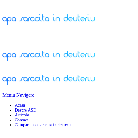
Meniu Navigare
Acasa
Despre ASD
Articole
Contact
Cumpara apa saracita in deuteriu