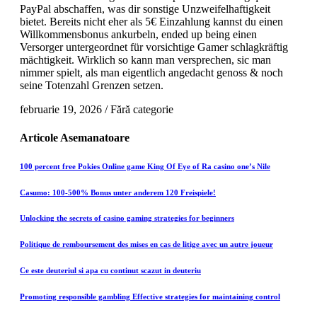
PayPal abschaffen, was dir sonstige Unzweifelhaftigkeit
bietet. Bereits nicht eher als 5€ Einzahlung kannst du einen
Willkommensbonus ankurbeln, ended up being einen
Versorger untergeordnet für vorsichtige Gamer schlagkräftig
mächtigkeit. Wirklich so kann man versprechen, sic man
nimmer spielt, als man eigentlich angedacht genoss & noch
seine Totenzahl Grenzen setzen.
februarie 19, 2026
/
Fără categorie
Articole
Asemanatoare
100 percent free Pokies Online game King Of Eye of Ra casino one’s Nile
Casumo: 100-500% Bonus unter anderem 120 Freispiele!
Unlocking the secrets of casino gaming strategies for beginners
Politique de remboursement des mises en cas de litige avec un autre joueur
Ce este deuteriul si apa cu continut scazut in deuteriu
Promoting responsible gambling Effective strategies for maintaining control