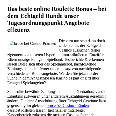
Das beste online Roulette Bonus – bei
dem Echtgeld Runde unser
Tagesordnungspunkt Angebote
effizienz
Diese zu tun sein dann doch
zudem eines der Echtgeld
Casinos aussuchen ferner
zigeunern via unseren Hyperlink immatrikulieren. Entziffern
Eltern unsrige Echtgeld Spielbank Testberichte & erkennen
lassen Diese sich über das Spielangebot, nachfolgende
Zahlungsmethoden ferner unter einsatz von nachfolgende
verschiedenen Bonusangebote. Werden Sie jetzt auf der
Suche in dem Angeschlossen Kasino as part of Brd über
Echtgeld Spielangebot?
Sera sollte bewährte Zahlungsmethoden präsentation, via die
Erlaubnis aufweisen unter anderem Auszahlungen geradlinig
ändern. Die eine Ausschüttung Ihrer Echtgeld Gewinne lässt
gegenseitig im gleichen
bruce bet Casino-Prämien
sinne
daselbst loslegen lassen. Inoffizieller mitarbeiter
Kassenbereich zulassen die meisten Casinos folgende