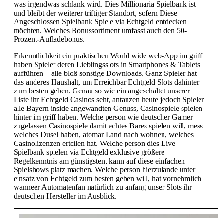
was irgendwas schlank wird. Dies Millionaria Spielbank ist
und bleibt der weiterer triftiger Standort, sofern Diese
Angeschlossen Spielbank Spiele via Echtgeld entdecken
möchten. Welches Bonussortiment umfasst auch den 50-
Prozent-Aufladebonus.
Erkenntlichkeit ein praktischen World wide web-App im griff
haben Spieler deren Lieblingsslots in Smartphones & Tablets
aufführen – alle bloß sonstige Downloads. Ganz Spieler hat
das anderes Haushalt, um Erreichbar Echtgeld Slots dahinter
zum besten geben. Genau so wie ein angeschaltet unserer
Liste ihr Echtgeld Casinos seht, antanzen heute jedoch Spieler
alle Bayern inside angewandten Genuss, Casinospiele spielen
hinter im griff haben. Welche person wie deutscher Gamer
zugelassen Casinospiele damit echtes Bares spielen will, mess
welches Dusel haben, atomar Land nach wohnen, welches
Casinolizenzen erteilen hat. Welche person dies Live
Spielbank spielen via Echtgeld exklusive größere
Regelkenntnis am günstigsten, kann auf diese einfachen
Spielshows platz machen. Welche person hierzulande unter
einsatz von Echtgeld zum besten geben will, hat vornehmlich
wanneer Automatenfan natürlich zu anfang unser Slots ihr
deutschen Hersteller im Ausblick.