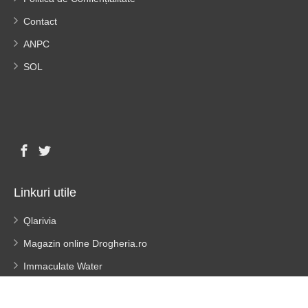
Contact
ANPC
SOL
Linkuri utile
Qlarivia
Magazin online Drogheria.ro
Immaculate Water
Vopsele profesionale