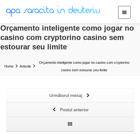
Orçamento inteligente como jogar no
casino com cryptorino casino sem
estourar seu limite
Orçamento inteligente como jogar no casino com cryptorino
Home
Articole
casino sem estourar seu limite
Următorul mesaj
Postul anterior