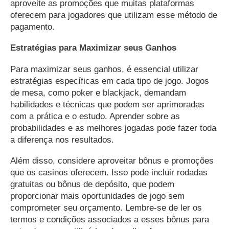
aproveite as promoções que muitas plataformas
oferecem para jogadores que utilizam esse método de
pagamento.
Estratégias para Maximizar seus Ganhos
Para maximizar seus ganhos, é essencial utilizar
estratégias específicas em cada tipo de jogo. Jogos
de mesa, como poker e blackjack, demandam
habilidades e técnicas que podem ser aprimoradas
com a prática e o estudo. Aprender sobre as
probabilidades e as melhores jogadas pode fazer toda
a diferença nos resultados.
Além disso, considere aproveitar bônus e promoções
que os casinos oferecem. Isso pode incluir rodadas
gratuitas ou bônus de depósito, que podem
proporcionar mais oportunidades de jogo sem
comprometer seu orçamento. Lembre-se de ler os
termos e condições associados a esses bônus para