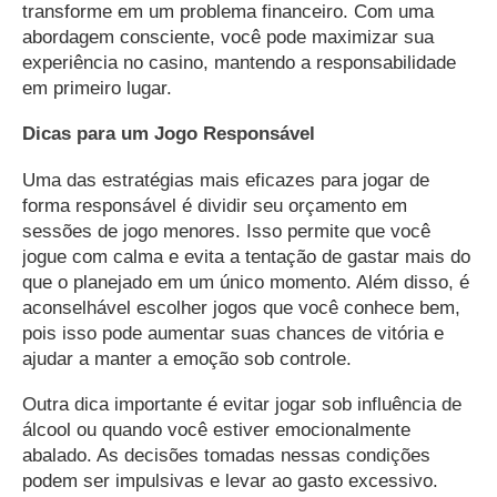
transforme em um problema financeiro. Com uma
abordagem consciente, você pode maximizar sua
experiência no casino, mantendo a responsabilidade
em primeiro lugar.
Dicas para um Jogo Responsável
Uma das estratégias mais eficazes para jogar de
forma responsável é dividir seu orçamento em
sessões de jogo menores. Isso permite que você
jogue com calma e evita a tentação de gastar mais do
que o planejado em um único momento. Além disso, é
aconselhável escolher jogos que você conhece bem,
pois isso pode aumentar suas chances de vitória e
ajudar a manter a emoção sob controle.
Outra dica importante é evitar jogar sob influência de
álcool ou quando você estiver emocionalmente
abalado. As decisões tomadas nessas condições
podem ser impulsivas e levar ao gasto excessivo.