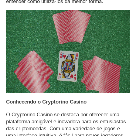
entender como utilizá-los da melhor forma.
Conhecendo o Cryptorino Casino
O Cryptorino Casino se destaca por oferecer uma
plataforma amigável e inovadora para os entusiastas
das criptomoedas. Com uma variedade de jogos e
uma interface intuitiva, é fácil para novos jogadores