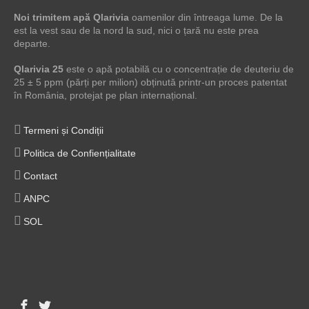
Noi trimitem apă Qlarivia
oamenilor din întreaga lume. De la
est la vest sau de la nord la sud, nici o țară nu este prea
departe.
Qlarivia 25
este o apă potabilă cu o concentrație de deuteriu de
25 ± 5 ppm (părți per milion) obținută printr-un proces patentat
în România, protejat pe plan internațional.
Termeni și Condiții
Politica de Confiențialitate
Contact
ANPC
SOL