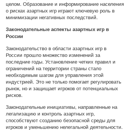
целом. Образование и информирование населения
о рисках азартных игр играют ключевую роль в
минимизации негативных последствий.
Законодательные аспекты азартных игр в
России
Законодательство в области азартных игр в
России прошло множество изменений за
последние годы. Установление четких правил и
ограничений на территории страны стало
необходимым шагом для управления этой
индустрией. Это не только помогает регулировать
рынок, но и защищает игроков от потенциальных
рисков.
Законодательные инициативы, направленные на
легализацию и контроль азартных игр,
способствуют созданию безопасной среды для
игроков и уменьшению нелегальной деятельности.