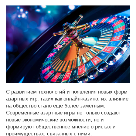
С развитием технологий и появления новых форм
азартных игр, таких как онлайн-казино, их влияние
на общество стало еще более заметным.
Современные азартные игры не только создают
новые экономические возможности, но и
формируют общественное мнение о рисках и
преимуществах, связанных с ними.