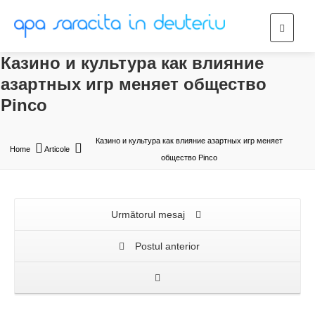
Казино и культура как влияние
азартных игр меняет общество
Pinco
Казино и культура как влияние азартных игр меняет
Home
Articole
общество Pinco
Următorul mesaj
Postul anterior