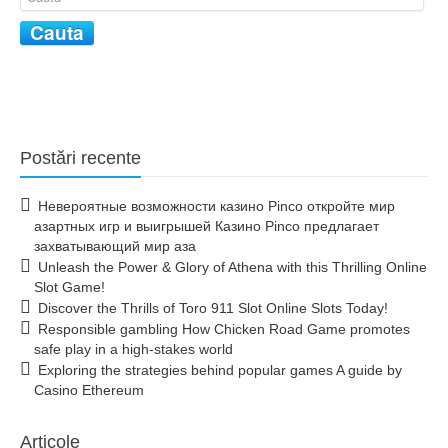
Cauta
Postări recente
Невероятные возможности казино Pinco откройте мир
азартных игр и выигрышей Казино Pinco предлагает
захватывающий мир аза
Unleash the Power & Glory of Athena with this Thrilling Online
Slot Game!
Discover the Thrills of Toro 911 Slot Online Slots Today!
Responsible gambling How Chicken Road Game promotes
safe play in a high-stakes world
Exploring the strategies behind popular games A guide by
Casino Ethereum
Articole