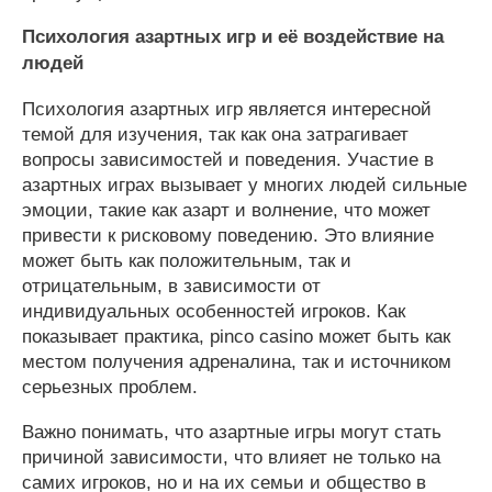
Психология азартных игр и её воздействие на
людей
Психология азартных игр является интересной
темой для изучения, так как она затрагивает
вопросы зависимостей и поведения. Участие в
азартных играх вызывает у многих людей сильные
эмоции, такие как азарт и волнение, что может
привести к рисковому поведению. Это влияние
может быть как положительным, так и
отрицательным, в зависимости от
индивидуальных особенностей игроков. Как
показывает практика, pinco casino может быть как
местом получения адреналина, так и источником
серьезных проблем.
Важно понимать, что азартные игры могут стать
причиной зависимости, что влияет не только на
самих игроков, но и на их семьи и общество в