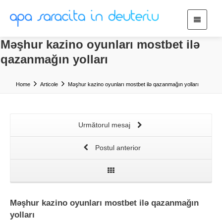
Məşhur kazino oyunları mostbet ilə
qazanmağın yolları
Home
Articole
Məşhur kazino oyunları mostbet ilə qazanmağın yolları
Următorul mesaj
Postul anterior
Məşhur kazino oyunları mostbet ilə qazanmağın
yolları