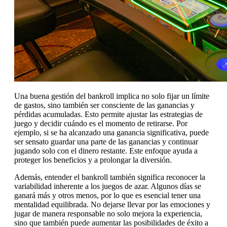
Una buena gestión del bankroll implica no solo fijar un límite
de gastos, sino también ser consciente de las ganancias y
pérdidas acumuladas. Esto permite ajustar las estrategias de
juego y decidir cuándo es el momento de retirarse. Por
ejemplo, si se ha alcanzado una ganancia significativa, puede
ser sensato guardar una parte de las ganancias y continuar
jugando solo con el dinero restante. Este enfoque ayuda a
proteger los beneficios y a prolongar la diversión.
Además, entender el bankroll también significa reconocer la
variabilidad inherente a los juegos de azar. Algunos días se
ganará más y otros menos, por lo que es esencial tener una
mentalidad equilibrada. No dejarse llevar por las emociones y
jugar de manera responsable no solo mejora la experiencia,
sino que también puede aumentar las posibilidades de éxito a