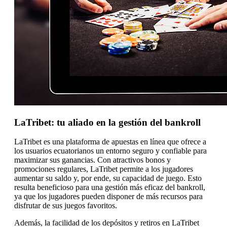
LaTribet: tu aliado en la gestión del bankroll
LaTribet es una plataforma de apuestas en línea que ofrece a
los usuarios ecuatorianos un entorno seguro y confiable para
maximizar sus ganancias. Con atractivos bonos y
promociones regulares, LaTribet permite a los jugadores
aumentar su saldo y, por ende, su capacidad de juego. Esto
resulta beneficioso para una gestión más eficaz del bankroll,
ya que los jugadores pueden disponer de más recursos para
disfrutar de sus juegos favoritos.
Además, la facilidad de los depósitos y retiros en LaTribet