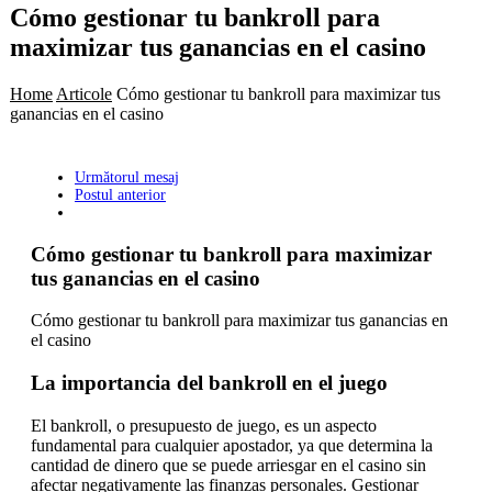
Cómo gestionar tu bankroll para
maximizar tus ganancias en el casino
Home
Articole
Cómo gestionar tu bankroll para maximizar tus
ganancias en el casino
Următorul mesaj
Postul anterior
Cómo gestionar tu bankroll para maximizar
tus ganancias en el casino
Cómo gestionar tu bankroll para maximizar tus ganancias en
el casino
La importancia del bankroll en el juego
El bankroll, o presupuesto de juego, es un aspecto
fundamental para cualquier apostador, ya que determina la
cantidad de dinero que se puede arriesgar en el casino sin
afectar negativamente las finanzas personales. Gestionar