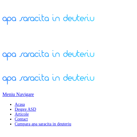
Meniu Navigare
Acasa
Despre ASD
Articole
Contact
Cumpara apa saracita in deuteriu