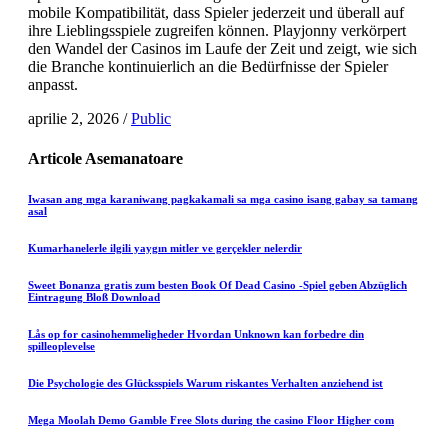
mobile Kompatibilität, dass Spieler jederzeit und überall auf
ihre Lieblingsspiele zugreifen können. Playjonny verkörpert
den Wandel der Casinos im Laufe der Zeit und zeigt, wie sich
die Branche kontinuierlich an die Bedürfnisse der Spieler
anpasst.
aprilie 2, 2026
/
Public
Articole
Asemanatoare
Iwasan ang mga karaniwang pagkakamali sa mga casino isang gabay sa tamang
asal
Kumarhanelerle ilgili yaygın mitler ve gerçekler nelerdir
Sweet Bonanza gratis zum besten Book Of Dead Casino -Spiel geben Abzüglich
Eintragung Bloß Download
Lås op for casinohemmeligheder Hvordan Unknown kan forbedre din
spilleoplevelse
Die Psychologie des Glücksspiels Warum riskantes Verhalten anziehend ist
Mega Moolah Demo Gamble Free Slots during the casino Floor Higher com