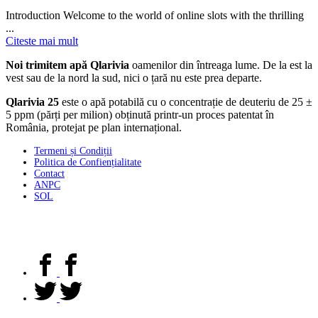
Introduction Welcome to the world of online slots with the thrilling
...
Citeste mai mult
Noi trimitem apă Qlarivia
oamenilor din întreaga lume. De la est la
vest sau de la nord la sud, nici o țară nu este prea departe.
Qlarivia 25
este o apă potabilă cu o concentrație de deuteriu de 25 ±
5 ppm (părți per milion) obținută printr-un proces patentat în
România, protejat pe plan internațional.
Termeni și Condiții
Politica de Confiențialitate
Contact
ANPC
SOL