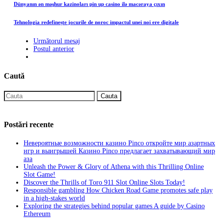
Dünyanın ən məşhur kazinoları pin up casino ilə macəraya çıxın
Tehnologia redefinește jocurile de noroc impactul unei noi ere digitale
Următorul mesaj
Postul anterior
Caută
Cauta
Postări recente
Невероятные возможности казино Pinco откройте мир азартных
игр и выигрышей Казино Pinco предлагает захватывающий мир
аза
Unleash the Power & Glory of Athena with this Thrilling Online
Slot Game!
Discover the Thrills of Toro 911 Slot Online Slots Today!
Responsible gambling How Chicken Road Game promotes safe play
in a high-stakes world
Exploring the strategies behind popular games A guide by Casino
Ethereum