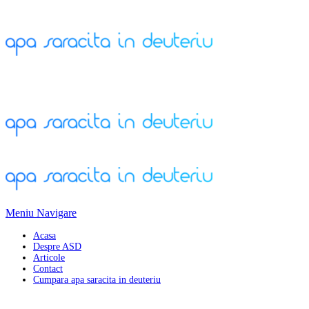
Meniu Navigare
Acasa
Despre ASD
Articole
Contact
Cumpara apa saracita in deuteriu