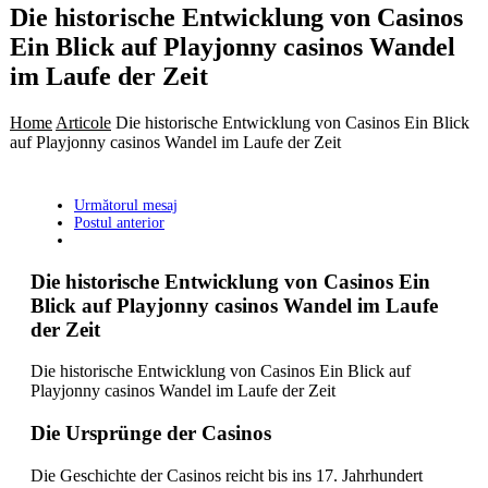
Die historische Entwicklung von Casinos
Ein Blick auf Playjonny casinos Wandel
im Laufe der Zeit
Home
Articole
Die historische Entwicklung von Casinos Ein Blick
auf Playjonny casinos Wandel im Laufe der Zeit
Următorul mesaj
Postul anterior
Die historische Entwicklung von Casinos Ein
Blick auf Playjonny casinos Wandel im Laufe
der Zeit
Die historische Entwicklung von Casinos Ein Blick auf
Playjonny casinos Wandel im Laufe der Zeit
Die Ursprünge der Casinos
Die Geschichte der Casinos reicht bis ins 17. Jahrhundert