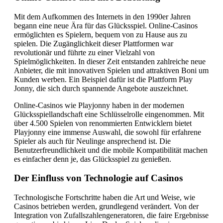
Mit dem Aufkommen des Internets in den 1990er Jahren
begann eine neue Ära für das Glücksspiel. Online-Casinos
ermöglichten es Spielern, bequem von zu Hause aus zu
spielen. Die Zugänglichkeit dieser Plattformen war
revolutionär und führte zu einer Vielzahl von
Spielmöglichkeiten. In dieser Zeit entstanden zahlreiche neue
Anbieter, die mit innovativen Spielen und attraktiven Boni um
Kunden werben. Ein Beispiel dafür ist die Plattform Play
Jonny, die sich durch spannende Angebote auszeichnet.
Online-Casinos wie Playjonny haben in der modernen
Glücksspiellandschaft eine Schlüsselrolle eingenommen. Mit
über 4.500 Spielen von renommierten Entwicklern bietet
Playjonny eine immense Auswahl, die sowohl für erfahrene
Spieler als auch für Neulinge ansprechend ist. Die
Benutzerfreundlichkeit und die mobile Kompatibilität machen
es einfacher denn je, das Glücksspiel zu genießen.
Der Einfluss von Technologie auf Casinos
Technologische Fortschritte haben die Art und Weise, wie
Casinos betrieben werden, grundlegend verändert. Von der
Integration von Zufallszahlengeneratoren, die faire Ergebnisse