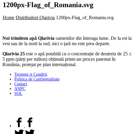
1200px-Flag_of_Romania.svg
Home
Distribuitori Qlarivia
1200px-Flag_of_Romania.svg
Noi trimitem apă Qlarivia
oamenilor din întreaga lume. De la est la
vest sau de la nord la sud, nici o țară nu este prea departe.
Qlarivia 25
este o apă potabilă cu o concentrație de deuteriu de 25 ±
5 ppm (părți per milion) obținută printr-un proces patentat în
România, protejat pe plan internațional.
Termeni și Condiții
Politica de Confiențialitate
Contact
ANPC
SOL