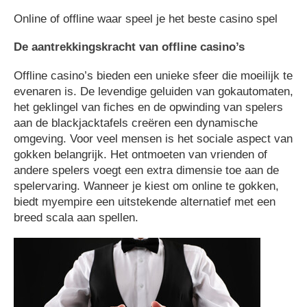
Online of offline waar speel je het beste casino spel
De aantrekkingskracht van offline casino’s
Offline casino’s bieden een unieke sfeer die moeilijk te
evenaren is. De levendige geluiden van gokautomaten,
het geklingel van fiches en de opwinding van spelers
aan de blackjacktafels creëren een dynamische
omgeving. Voor veel mensen is het sociale aspect van
gokken belangrijk. Het ontmoeten van vrienden of
andere spelers voegt een extra dimensie toe aan de
spelervaring. Wanneer je kiest om online te gokken,
biedt
myempire
een uitstekende alternatief met een
breed scala aan spellen.