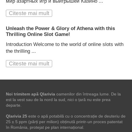
мир азартных игр и выигрышей Казино ...
Citeste mai mult
Unleash the Power & Glory of Athena with this
Thrilling Online Slot Game!
Introduction Welcome to the world of online slots with
the thrilling ...
Citeste mai mult
Noi trimitem apă Qlarivia
oamenilor din întreaga lume. De la
est la vest sau de la nord la sud, nici o țară nu este prea
departe.
Qlarivia 25
este o apă potabilă cu o concentrație de deuteriu de
25 ± 5 ppm (părți per milion) obținută printr-un proces patentat
în România, protejat pe plan internațional.