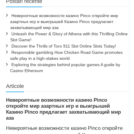
Postări recente
Невероятные возможности казино Pinco откройте мир
азартных игр и выигрышей Казино Pinco предлагает
захватывающий мир аза
Unleash the Power & Glory of Athena with this Thrilling Online
Slot Game!
Discover the Thrills of Toro 911 Slot Online Slots Today!
Responsible gambling How Chicken Road Game promotes
safe play in a high-stakes world
Exploring the strategies behind popular games A guide by
Casino Ethereum
Articole
Невероятные возможности казино Pinco
откройте мир азартных игр и выигрышей
Казино Pinco предлагает захватывающий мир
аза
Невероятные возможности казино Pinco откройте