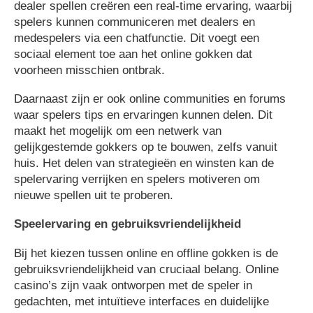
dealer spellen creëren een real-time ervaring, waarbij
spelers kunnen communiceren met dealers en
medespelers via een chatfunctie. Dit voegt een
sociaal element toe aan het online gokken dat
voorheen misschien ontbrak.
Daarnaast zijn er ook online communities en forums
waar spelers tips en ervaringen kunnen delen. Dit
maakt het mogelijk om een netwerk van
gelijkgestemde gokkers op te bouwen, zelfs vanuit
huis. Het delen van strategieën en winsten kan de
spelervaring verrijken en spelers motiveren om
nieuwe spellen uit te proberen.
Speelervaring en gebruiksvriendelijkheid
Bij het kiezen tussen online en offline gokken is de
gebruiksvriendelijkheid van cruciaal belang. Online
casino’s zijn vaak ontworpen met de speler in
gedachten, met intuïtieve interfaces en duidelijke