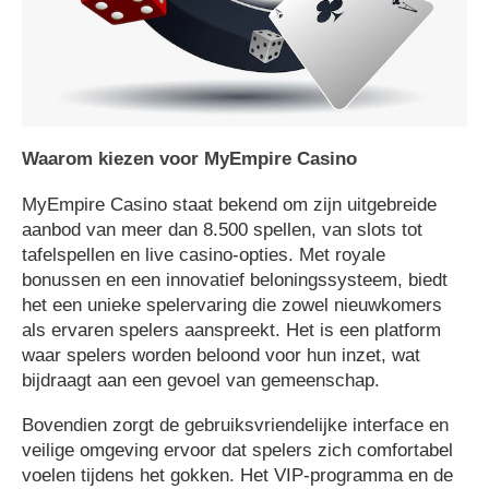
Waarom kiezen voor MyEmpire Casino
MyEmpire Casino staat bekend om zijn uitgebreide
aanbod van meer dan 8.500 spellen, van slots tot
tafelspellen en live casino-opties. Met royale
bonussen en een innovatief beloningssysteem, biedt
het een unieke spelervaring die zowel nieuwkomers
als ervaren spelers aanspreekt. Het is een platform
waar spelers worden beloond voor hun inzet, wat
bijdraagt aan een gevoel van gemeenschap.
Bovendien zorgt de gebruiksvriendelijke interface en
veilige omgeving ervoor dat spelers zich comfortabel
voelen tijdens het gokken. Het VIP-programma en de