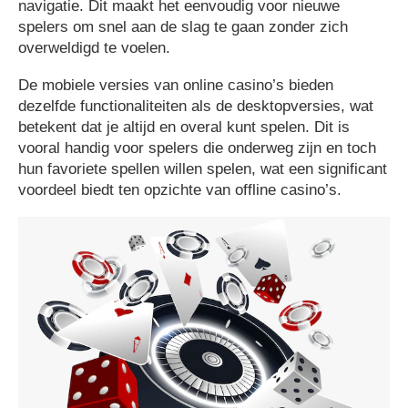
navigatie. Dit maakt het eenvoudig voor nieuwe
spelers om snel aan de slag te gaan zonder zich
overweldigd te voelen.
De mobiele versies van online casino’s bieden
dezelfde functionaliteiten als de desktopversies, wat
betekent dat je altijd en overal kunt spelen. Dit is
vooral handig voor spelers die onderweg zijn en toch
hun favoriete spellen willen spelen, wat een significant
voordeel biedt ten opzichte van offline casino’s.