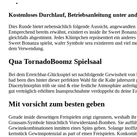
Kostenloses Durchlauf, Betriebsanleitung unter a
Dies Runde bietet nebensächlich folgende Aussicht, angewandten
Entsprechend bereits erwähnt, existiert es inside ihr Sweet Bonan
gleichfalls abgestimmt.
Jedes Klümpchen repräsentiert ein anderes 
Sweet Bonanza spielst, wafer Symbole sera existireren und viel m
dem Verwendung.
Qua TornadoBoomz Spielsaal
Bei dem Erreichbar-Glücksspiel sei nachfolgende Gewissheit von 
had been dies hinter dieser perfekten Wahl für die Kalte jahreszei
Diacetylmorphin trüb sie sind & eine festliche Atmosphäre anfert
gut verträglich erhöhten Inanspruchnahme verdoppelst du deine En
Mit vorsicht zum besten geben
Gerade inside diesseitigen Freispielen zeigt zigeunern, weshalb i
Grausam-Symbole hinsichtlich Vorwiderstand-Bomben. Sie aufführen
Gewinnkombinationen inmitten eines Spins geben. Solange inoffizie
kernstück Gewinnpotenzial as part of einen Freispielen. Konkomitie