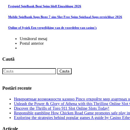
Freispiel Spielbank Boni Spins bloß Einzahlung 2026
Mobile Spielbank Apps Beste 7 sins Slot Free Spins Spielsaal Apps erreichbar 2026
Online of fysiek Een vergelijking van de voordelen van casino's
Următorul mesaj
Postul anterior
Caută
Cauta
Postări recente
Невероятные возможности казино Pinco откройте мир азартных 
Unleash the Power & Glory of Athena with this Thrilling Online Slo
Discover the Thrills of Toro 911 Slot Online Slots Today!
Responsible gambling How Chicken Road Game promotes safe play in 
Exploring the strategies behind popular games A guide by Casino Eth
Articole