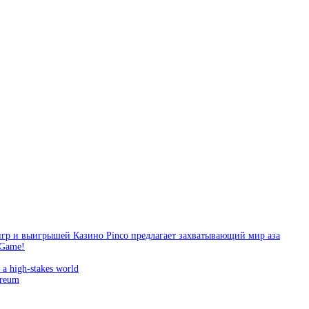
игр и выигрышей Казино Pinco предлагает захватывающий мир аза
t Game!
a high-stakes world
ereum