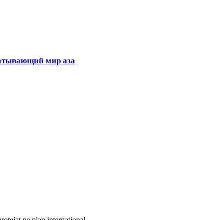
ватывающий мир аза
otejat pe plan internațional.