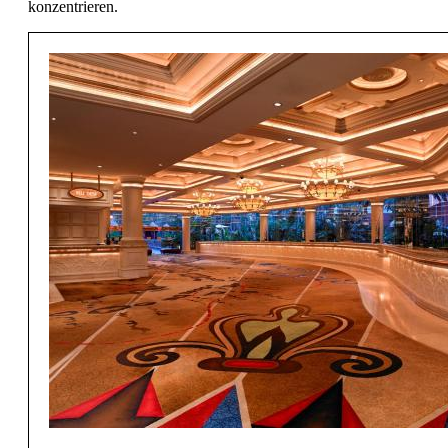
konzentrieren.