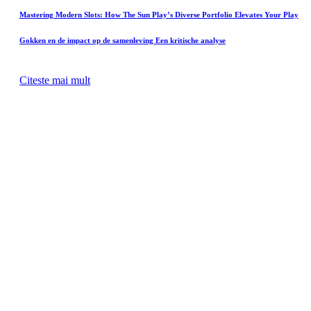
Mastering Modern Slots: How The Sun Play’s Diverse Portfolio Elevates Your Play
Gokken en de impact op de samenleving Een kritische analyse
Citeste mai mult