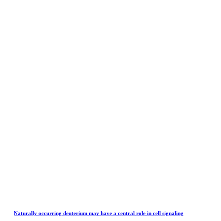
Naturally occurring deuterium may have a central role in cell signaling