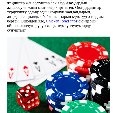
жеңиштер жана утуштар аркылуу адамдардын
жашоосуна жаңы маанилер киргизген. Оюндардын ар
түрдүүлүгү адамдардын көңүлүн жандандырып,
алардын социалдык байланыштарын күчөтүүгө жардам
берген. Ошондой эле,
Chicken Road слот
оюндарын
ойноо, оюнчулар үчүн жаңы мүмкүнчүлүктөрдү
сунуштайт.