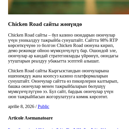
Chicken Road сайты жөнүндө
Chicken Road сайты – бул казино оюндарын оюнчулар
үчүн уникалдуу тажрыйба сунуштайт. Сайтта 98% RTP
көрсөткүчүнө ээ болгон Chicken Road оюнуна кирип,
демо режимде ойноо мүмкүнчүлүгү бар. Ошондой эле,
оюнчулар ар кандай стратегияларды үйрөнүп, оюндагы
утуштарын реалдуу убакытта эсептей алышат.
Chicken Road сайты Кыргызстандын оюнчуларына
ишенимдүү жана коопсуз казино платформаларын
сунуштайт. Оюнчулар сайтта өз пикирлерин калтырып,
башка оюнчулар менен тажрыйбаларын бөлүшүү
мүмкүнчүлүгүнө ээ. Бул сайт, бардык оюнчулар үчүн
оюн тажрыйбасын жогорулатууга көмөк көрсөтөт.
aprilie 8, 2026
/
Public
Articole
Asemanatoare