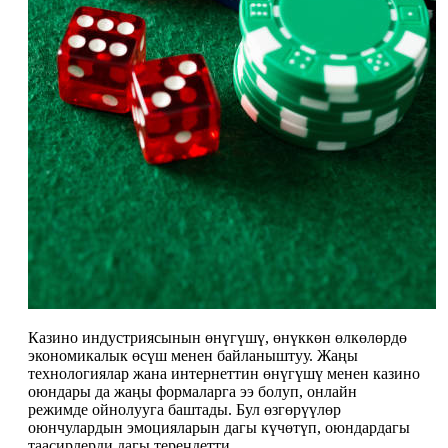
Казино индустриясынын өнүгүшү, өнүккөн өлкөлөрдө
экономикалык өсүш менен байланыштуу. Жаңы
технологиялар жана интернеттин өнүгүшү менен казино
оюндары да жаңы формаларга ээ болуп, онлайн
режимде ойнолууга баштады. Бул өзгөрүүлөр
оюнчулардын эмоцияларын дагы күчөтүп, оюндардагы
таасирлерди дагы тереңдетти.