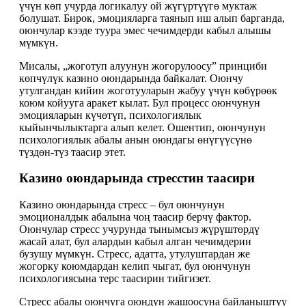
үчүн көп учурда логикалуу ой жүгүртүүгө муктаж
болушат. Бирок, эмоцияларга таянып иш алып барганда,
оюнчулар кээде туура эмес чечимдерди кабыл алышы
мүмкүн.
Мисалы, „жоготуп алуунун жогорулоосу” принциби
көпчүлүк казино оюндарында байкалат. Оюнчу
утулгандан кийин жоготууларын жабуу үчүн көбүрөөк
коюм койууга аракет кылат. Бул процесс оюнчунун
эмоцияларын күчөтүп, психологиялык
кыйынчылыктарга алып келет. Ошентип, оюнчунун
психологиялык абалы анын оюндагы өнүгүүсүнө
түздөн-түз таасир этет.
Казино оюндарында стресстин таасири
Казино оюндарында стресс – бул оюнчунун
эмоционалдык абалына чоң таасир берчү фактор.
Оюнчулар стресс учурунда тынымсыз жүрүштөрдү
жасай алат, бул алардын кабыл алган чечимдерин
бузушу мүмкүн. Стресс, адатта, утулуштардан же
жогорку коюмдардан келип чыгат, бул оюнчунун
психологиясына терс таасирин тийгизет.
Стресс абалы оюнчуга оюндун жашоосуна байланыштуу