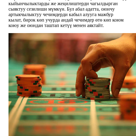
кыйынчылыктарды же жеңилиштерди чагылдырган
сыяктуу сезилиши мүмкүн. Бул абал адатта, оюнчу
артыкчылыктуу чечимдерди кабыл алууга мажбур
кылат, бирок көп учурда андай чечимдер өтө көп коюм
коюу же оюндан таштап кетүү менен аяктайт.