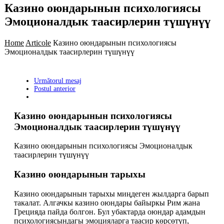
Казино оюндарынын психологиясы
Эмоционалдык таасирлерин түшүнүү
Home
Articole
Казино оюндарынын психологиясы
Эмоционалдык таасирлерин түшүнүү
Următorul mesaj
Postul anterior
Казино оюндарынын психологиясы
Эмоционалдык таасирлерин түшүнүү
Казино оюндарынын психологиясы Эмоционалдык
таасирлерин түшүнүү
Казино оюндарынын тарыхы
Казино оюндарынын тарыхы миңдеген жылдарга барып
такалат. Алгачкы казино оюндары байыркы Рим жана
Грецияда пайда болгон. Бул убактарда оюндар адамдын
психологиясындагы эмоцияларга таасир көрсөтүп,