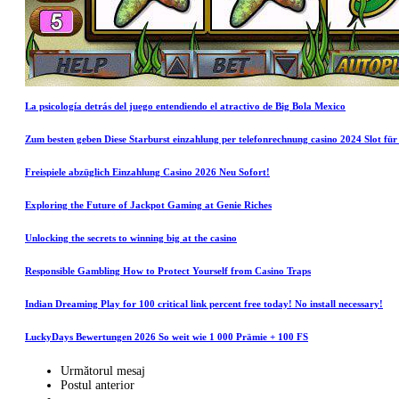
La psicología detrás del juego entendiendo el atractivo de Big Bola Mexico
Zum besten geben Diese Starburst einzahlung per telefonrechnung casino 2024 Slot für 
Freispiele abzüglich Einzahlung Casino 2026 Neu Sofort!
Exploring the Future of Jackpot Gaming at Genie Riches
Unlocking the secrets to winning big at the casino
Responsible Gambling How to Protect Yourself from Casino Traps
Indian Dreaming Play for 100 critical link percent free today! No install necessary!
LuckyDays Bewertungen 2026 So weit wie 1 000 Prämie + 100 FS
Următorul mesaj
Postul anterior