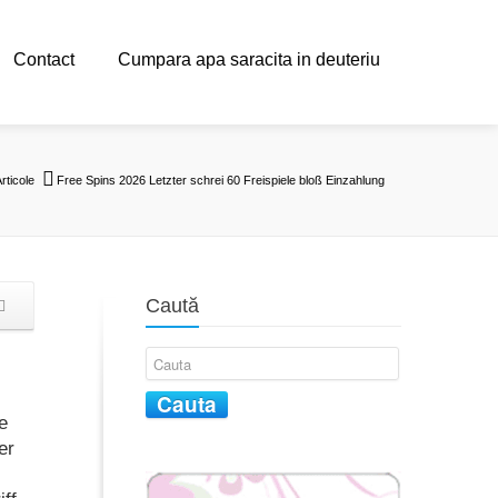
Contact
Cumpara apa saracita in deuteriu
rticole
Free Spins 2026 Letzter schrei 60 Freispiele bloß Einzahlung
Caută
Cauta
e
er