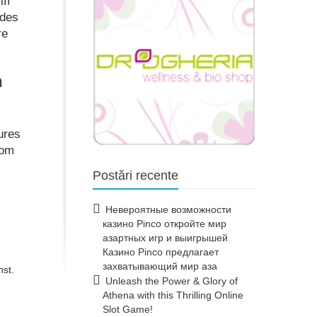
ff
edes
re
n
ures
vom
Postări recente
Невероятные возможности
казино Pinco откройте мир
азартных игр и выигрышей
Казино Pinco предлагает
захватывающий мир аза
nst.
Unleash the Power & Glory of
Athena with this Thrilling Online
Slot Game!