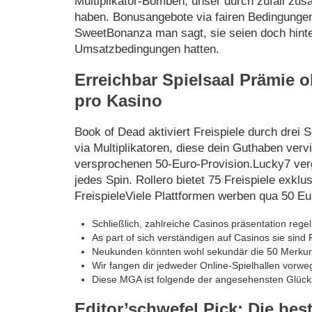
Multiplikator-Bomben, unser durch zufall zus
haben.
Bonusangebote via fairen Bedingungen
SweetBonanza man sagt, sie seien doch hinte
Umsatzbedingungen hatten.
Erreichbar Spielsaal Prämie 
pro Kasino
Book of Dead aktiviert Freispiele durch drei
via Multiplikatoren, diese dein Guthaben verv
versprochenen 50-Euro-Provision.Lucky7 vergi
jedes Spin. Rollero bietet 75 Freispiele exkl
FreispieleViele Plattformen werben qua 50 Eu
Schließlich, zahlreiche Casinos präsentation rege
As part of sich verständigen auf Casinos sie sind 
Neukunden könnten wohl sekundär die 50 Merkur 
Wir fangen dir jedweder Online-Spielhallen vorweg
Diese MGA ist folgende der angesehensten Glück
Editor’schwefel Pick: Die bes