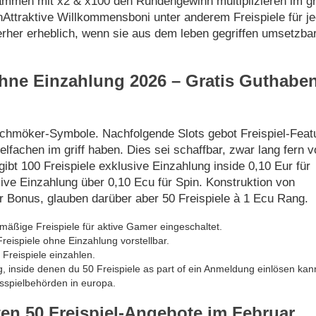
ammen mit x2 & x100 den Rundengewinn multiplizieren im gri
Attraktive Willkommensboni unter anderem Freispiele für j
rher erheblich, wenn sie aus dem leben gegriffen umsetzba
ohne Einzahlung 2026 – Gratis Guthabe
 Schmöker-Symbole. Nachfolgende Slots gebot Freispiel-Feat
ielfachen im griff haben. Dies sei schaffbar, zwar lang fern 
bt 100 Freispiele exklusive Einzahlung inside 0,10 Eur für
usive Einzahlung über 0,10 Ecu für Spin. Konstruktion von
r Bonus, glauben darüber aber 50 Freispiele à 1 Ecu Rang.
lmäßige Freispiele für aktive Gamer eingeschaltet.
Freispiele ohne Einzahlung vorstellbar.
Freispiele einzahlen.
, inside denen du 50 Freispiele as part of ein Anmeldung einlösen kan
sspielbehörden in europa.
ten 50 Freispiel-Angebote im Februar