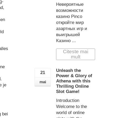
g-
Невероятные
ad,
возможности
казино Pinco
sen
откройте мир
азартных игр и
ld
выигрышей
Казино ...
alles
Citeste mai
mult
ine
Unleash the
21
Power & Glory of
.
Athena with this
mai
e je
Thrilling Online
Slot Game!
Introduction
Welcome to the
world of online
 bei