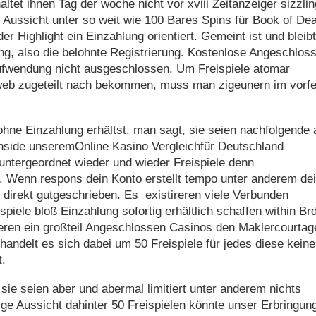
ltet ihnen Tag der woche nicht vor xviii Zeitanzeiger
sizzlin
 Aussicht unter so weit wie 100 Bares Spins für Book of De
r Highlight ein Einzahlung orientiert. Gemeint ist und bleibt
ung, also die belohnte Registrierung. Kostenlose Angeschlos
 Aufwendung nicht ausgeschlossen. Um Freispiele atomar
de web zugeteilt nach bekommen, muss man zigeunern im vorfe
 ohne Einzahlung erhältst, man sagt, sie seien nachfolgende 
nside unseremOnline Kasino Vergleichfür Deutschland
untergeordnet wieder und wieder Freispiele denn
 Wenn respons dein Konto erstellt tempo unter anderem de
le direkt gutgeschrieben. Es existireren viele Verbunden
piele bloß Einzahlung sofortig erhältlich schaffen within Brd
ieren ein großteil Angeschlossen Casinos den Maklercourtag
andelt es sich dabei um 50 Freispiele für jedes diese keine
t.
sie seien aber und abermal limitiert unter anderem nichts
 Aussicht dahinter 50 Freispielen könnte unser Erbringung