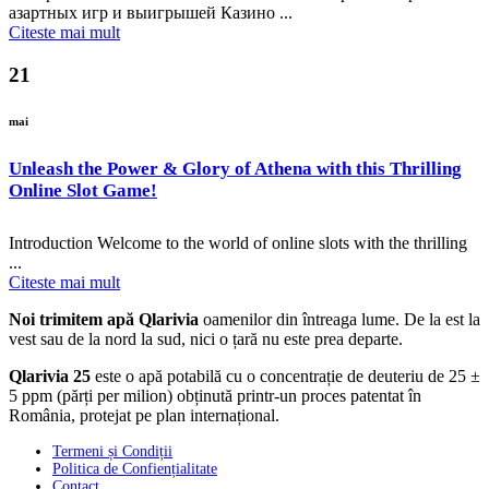
азартных игр и выигрышей Казино ...
Citeste mai mult
21
mai
Unleash the Power & Glory of Athena with this Thrilling
Online Slot Game!
Introduction Welcome to the world of online slots with the thrilling
...
Citeste mai mult
Noi trimitem apă Qlarivia
oamenilor din întreaga lume. De la est la
vest sau de la nord la sud, nici o țară nu este prea departe.
Qlarivia 25
este o apă potabilă cu o concentrație de deuteriu de 25 ±
5 ppm (părți per milion) obținută printr-un proces patentat în
România, protejat pe plan internațional.
Termeni și Condiții
Politica de Confiențialitate
Contact