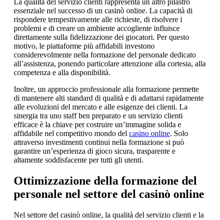
La qualità del servizio clienti rappresenta un altro pilastro
essenziale nel successo di un casinò online. La capacità di
rispondere tempestivamente alle richieste, di risolvere i
problemi e di creare un ambiente accogliente influisce
direttamente sulla fidelizzazione dei giocatori. Per questo
motivo, le piattaforme più affidabili investono
considerevolmente nella formazione del personale dedicato
all’assistenza, ponendo particolare attenzione alla cortesia, alla
competenza e alla disponibilità.
Inoltre, un approccio professionale alla formazione permette
di mantenere alti standard di qualità e di adattarsi rapidamente
alle evoluzioni del mercato e alle esigenze dei clienti. La
sinergia tra uno staff ben preparato e un servizio clienti
efficace è la chiave per costruire un’immagine solida e
affidabile nel competitivo mondo del
casino online
. Solo
attraverso investimenti continui nella formazione si può
garantire un’esperienza di gioco sicura, trasparente e
altamente soddisfacente per tutti gli utenti.
Ottimizzazione della formazione del
personale nel settore del casinò online
Nel settore del casinò online, la qualità del servizio clienti e la