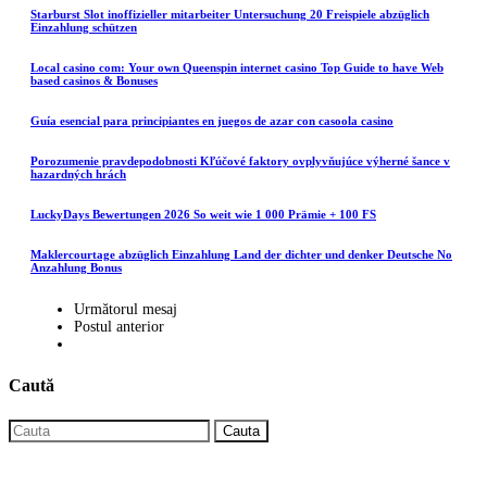
Starburst Slot inoffizieller mitarbeiter Untersuchung 20 Freispiele abzüglich
Einzahlung schützen
Local casino com: Your own Queenspin internet casino Top Guide to have Web
based casinos & Bonuses
Guía esencial para principiantes en juegos de azar con casoola casino
Porozumenie pravdepodobnosti Kľúčové faktory ovplyvňujúce výherné šance v
hazardných hrách
LuckyDays Bewertungen 2026 So weit wie 1 000 Prämie + 100 FS
Maklercourtage abzüglich Einzahlung Land der dichter und denker Deutsche No
Anzahlung Bonus
Următorul mesaj
Postul anterior
Caută
Cauta