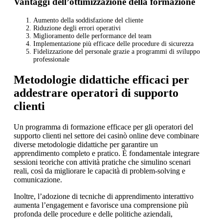
Vantaggi dell’ottimizzazione della formazione
Aumento della soddisfazione del cliente
Riduzione degli errori operativi
Miglioramento delle performance del team
Implementazione più efficace delle procedure di sicurezza
Fidelizzazione del personale grazie a programmi di sviluppo
professionale
Metodologie didattiche efficaci per
addestrare operatori di supporto
clienti
Un programma di formazione efficace per gli operatori del
supporto clienti nel settore dei casinò online deve combinare
diverse metodologie didattiche per garantire un
apprendimento completo e pratico. È fondamentale integrare
sessioni teoriche con attività pratiche che simulino scenari
reali, così da migliorare le capacità di problem-solving e
comunicazione.
Inoltre, l’adozione di tecniche di apprendimento interattivo
aumenta l’engagement e favorisce una comprensione più
profonda delle procedure e delle politiche aziendali,