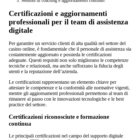
Sessioni di coaching e aggiornamento continuo.
Certificazioni e aggiornamenti
professionali per il team di assistenza
digitale
Per garantire un servizio clienti di alta qualità nel settore del
casino online, è fondamentale che il personale di assistenza sia
costantemente aggiornato e possieda le certificazioni
adeguate. Questi requisiti non solo migliorano le competenze
tecniche e relazionali, ma anche rafforzano la fiducia degli
utenti e la reputazione dell’azienda.
Le certificazioni rappresentano un elemento chiave per
attestare le competenze e la conformità alle normative vigenti,
mentre gli aggiornamenti professionali permettono al team di
rimanere al passo con le innovazioni tecnologiche e le best
practice del settore.
Certificazioni riconosciute e formazione
continua
Le principali certificazioni nel campo del supporto digitale