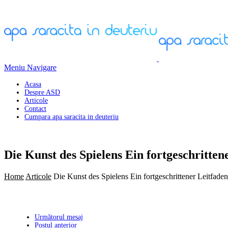
Meniu Navigare
Acasa
Despre ASD
Articole
Contact
Cumpara apa saracita in deuteriu
Die Kunst des Spielens Ein fortgeschritten
Home
Articole
Die Kunst des Spielens Ein fortgeschrittener Leitfaden
Următorul mesaj
Postul anterior