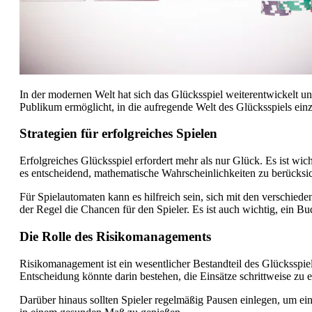
In der modernen Welt hat sich das Glücksspiel weiterentwickelt 
Publikum ermöglicht, in die aufregende Welt des Glücksspiels ei
Strategien für erfolgreiches Spielen
Erfolgreiches Glücksspiel erfordert mehr als nur Glück. Es ist wic
es entscheidend, mathematische Wahrscheinlichkeiten zu berücksi
Für Spielautomaten kann es hilfreich sein, sich mit den verschied
der Regel die Chancen für den Spieler. Es ist auch wichtig, ein B
Die Rolle des Risikomanagements
Risikomanagement ist ein wesentlicher Bestandteil des Glücksspiels. 
Entscheidung könnte darin bestehen, die Einsätze schrittweise zu e
Darüber hinaus sollten Spieler regelmäßig Pausen einlegen, um ein