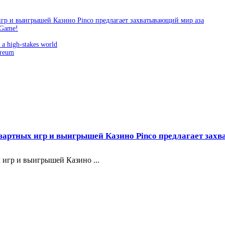
игр и выигрышей Казино Pinco предлагает захватывающий мир аза
t Game!
a high-stakes world
ereum
азартных игр и выигрышей Казино Pinco предлагает зах
 игр и выигрышей Казино ...