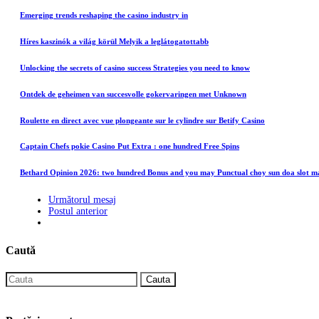
Emerging trends reshaping the casino industry in
Híres kaszinók a világ körül Melyik a leglátogatottabb
Unlocking the secrets of casino success Strategies you need to know
Ontdek de geheimen van succesvolle gokervaringen met Unknown
Roulette en direct avec vue plongeante sur le cylindre sur Betify Casino
Captain Chefs pokie Casino Put Extra : one hundred Free Spins
Bethard Opinion 2026: two hundred Bonus and you may Punctual choy sun doa slot m
Următorul mesaj
Postul anterior
Caută
Cauta