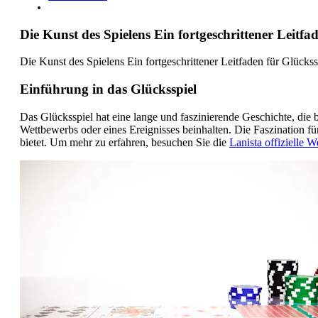
Die Kunst des Spielens Ein fortgeschrittener Leitfa
Die Kunst des Spielens Ein fortgeschrittener Leitfaden für Glückss
Einführung in das Glücksspiel
Das Glücksspiel hat eine lange und faszinierende Geschichte, die b
Wettbewerbs oder eines Ereignisses beinhalten. Die Faszination f
bietet. Um mehr zu erfahren, besuchen Sie die
Lanista offizielle W