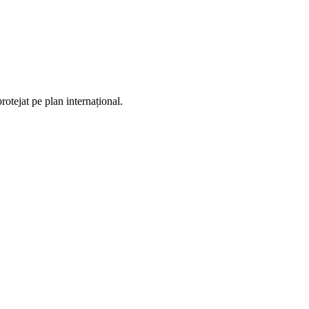
otejat pe plan internațional.