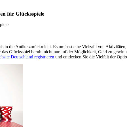
den für Glücksspiele
piele
is in die Antike zurückreicht. Es umfasst eine Vielzahl von Aktivitäten,
ür das Glücksspiel beruht nicht nur auf der Möglichkeit, Geld zu gewi
ebsite Deutschland registrieren
und entdecken Sie die Vielfalt der Opti