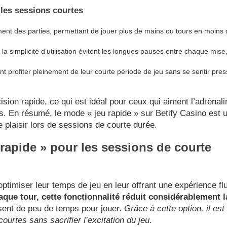
 les sessions courtes
nt des parties, permettant de jouer plus de mains ou tours en moins 
 simplicité d’utilisation évitent les longues pauses entre chaque mise
t profiter pleinement de leur courte période de jeu sans se sentir pre
ion rapide, ce qui est idéal pour ceux qui aiment l’adrénali
s. En résumé, le mode « jeu rapide » sur Betify Casino est 
le plaisir lors de sessions de courte durée.
rapide » pour les sessions de courte
ptimiser leur temps de jeu en leur offrant une expérience fl
aque tour, cette fonctionnalité réduit considérablement l
osent de peu de temps pour jouer.
Grâce à cette option, il est
ourtes sans sacrifier l’excitation du jeu
.