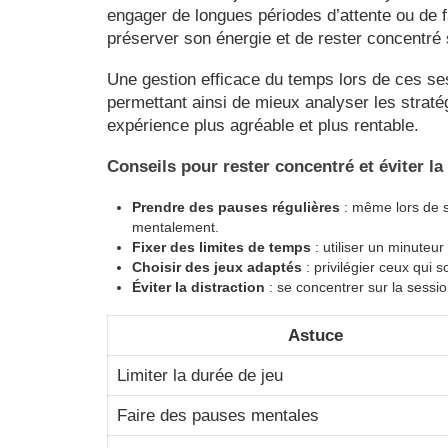
engager de longues périodes d’attente ou de fa
préserver son énergie et de rester concentré 
Une gestion efficace du temps lors de ces ses
permettant ainsi de mieux analyser les straté
expérience plus agréable et plus rentable.
Conseils pour rester concentré et éviter la
Prendre des pauses régulières
: même lors de s
mentalement.
Fixer des limites de temps
: utiliser un minuteu
Choisir des jeux adaptés
: privilégier ceux qui s
Éviter la distraction
: se concentrer sur la sessio
Astuce
Limiter la durée de jeu
Faire des pauses mentales