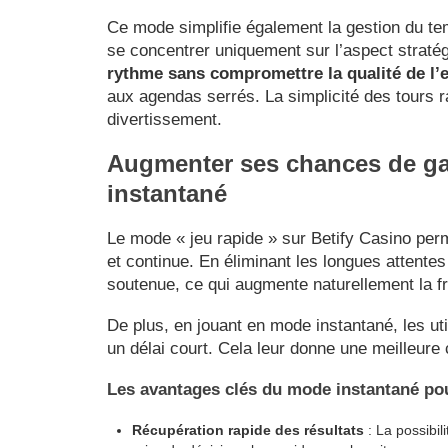
Ce mode simplifie également la gestion du tem
se concentrer uniquement sur l’aspect stratég
rythme sans compromettre la qualité de l’
aux agendas serrés. La simplicité des tours ra
divertissement.
Augmenter ses chances de ga
instantané
Le mode « jeu rapide » sur Betify Casino per
et continue. En éliminant les longues attentes
soutenue, ce qui augmente naturellement la f
De plus, en jouant en mode instantané, les u
un délai court. Cela leur donne une meilleure
Les avantages clés du mode instantané po
Récupération rapide des résultats
: La possibil