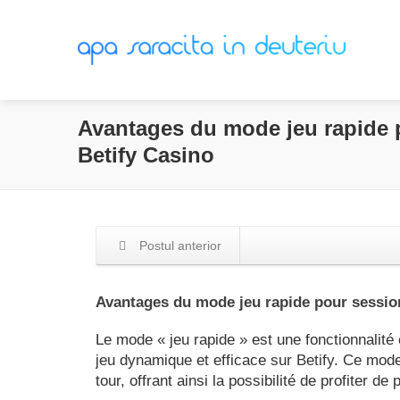
Avantages du mode jeu rapide 
Betify Casino
Postul anterior
Avantages du mode jeu rapide pour session
Le mode « jeu rapide » est une fonctionnalité
jeu dynamique et efficace sur
Betify
. Ce mode
tour, offrant ainsi la possibilité de profiter 