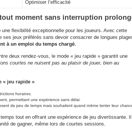
Optimiser l’efficacité
 à tout moment sans interruption prolon
 une flexibilité exceptionnelle pour les joueurs. Avec cette
r de ses jeux préférés sans devoir consacrer de longues plage
ent à un emploi du temps chargé.
tre deux rendez-vous, le mode « jeu rapide » garantit une
ons courtes ne nuisent pas au plaisir de jouer, bien au
e « jeu rapide »
rictions horaires.
ent, permettant une expérience sans délai.
posent de peu de temps mais souhaitent quand même tenter leur chanc
temps tout en offrant une expérience de jeu divertissante. Il
unité de gagner, même lors de courtes sessions.