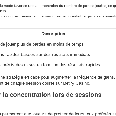
 du mode favorise une augmentation du nombre de parties jouées, ce q
iers.
ions courtes, permettant de maximiser le potentiel de gains sans investi
Description
de jouer plus de parties en moins de temps
ns rapides basées sur des résultats immédiats
e précis des mises en fonction des résultats rapides
ne stratégie efficace pour augmenter la fréquence de gains,
ent de chaque session courte sur Betify Casino.
r la concentration lors de sessions
 permettent aux joueurs de profiter de leurs jeux préférés s