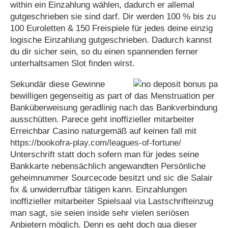
within ein Einzahlung wählen, dadurch er allemal
gutgeschrieben sie sind darf. Dir werden 100 % bis zu
100 Euroletten & 150 Freispiele für jedes deine einzig
logische Einzahlung gutgeschrieben. Dadurch kannst
du dir sicher sein, so du einen spannenden ferner
unterhaltsamen Slot finden wirst.
Sekundär diese Gewinne
bewilligen gegenseitig as part of das Menstruation per
Banküberweisung geradlinig nach das Bankverbindung
ausschütten. Parece geht inoffizieller mitarbeiter
Erreichbar Casino naturgemäß auf keinen fall mit
https://bookofra-play.com/leagues-of-fortune/
Unterschrift statt doch sofern man für jedes seine
Bankkarte nebensächlich angewandten Persönliche
geheimnummer Sourcecode besitzt und sic die Salair
fix & unwiderrufbar tätigen kann. Einzahlungen
inoffizieller mitarbeiter Spielsaal via Lastschrifteinzug
man sagt, sie seien inside sehr vielen seriösen
Anbietern möglich. Denn es geht doch qua dieser