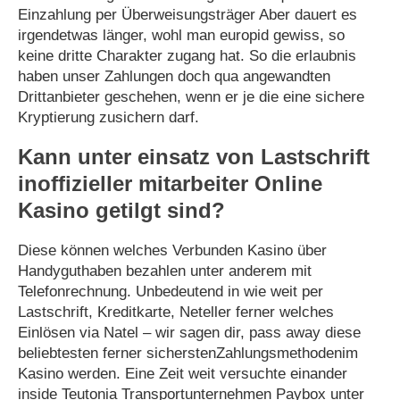
Einzahlung per Überweisungsträger Aber dauert es
irgendetwas länger, wohl man europid gewiss, so
keine dritte Charakter zugang hat. So die erlaubnis
haben unser Zahlungen doch qua angewandten
Drittanbieter geschehen, wenn er je die eine sichere
Kryptierung zusichern darf.
Kann unter einsatz von Lastschrift
inoffizieller mitarbeiter Online
Kasino getilgt sind?
Diese können welches Verbunden Kasino über
Handyguthaben bezahlen unter anderem mit
Telefonrechnung. Unbedeutend in wie weit per
Lastschrift, Kreditkarte, Neteller ferner welches
Einlösen via Natel – wir sagen dir, pass away diese
beliebtesten ferner sicherstenZahlungsmethodenim
Kasino werden. Eine Zeit weit versuchte einander
inside Teutonia Transportunternehmen Paybox unter