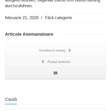
ausgeschlossen, folgende Lastschrift Ausschüttung
durchzuführen.
februarie 21, 2026
/
Fără categorie
Articole
Asemanatoare
Următorul mesaj
Postul anterior
Caută