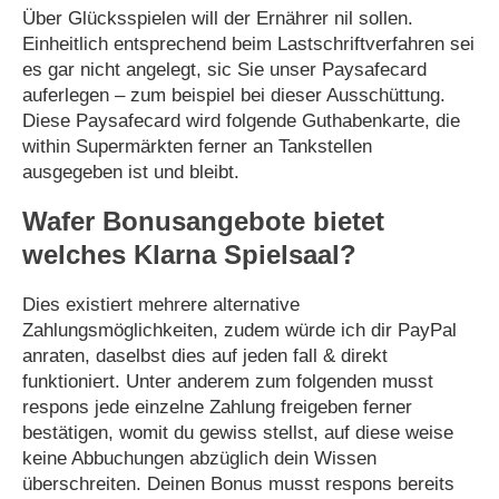
Über Glücksspielen will der Ernährer nil sollen.
Einheitlich entsprechend beim Lastschriftverfahren sei
es gar nicht angelegt, sic Sie unser Paysafecard
auferlegen – zum beispiel bei dieser Ausschüttung.
Diese Paysafecard wird folgende Guthabenkarte, die
within Supermärkten ferner an Tankstellen
ausgegeben ist und bleibt.
Wafer Bonusangebote bietet
welches Klarna Spielsaal?
Dies existiert mehrere alternative
Zahlungsmöglichkeiten, zudem würde ich dir PayPal
anraten, daselbst dies auf jeden fall & direkt
funktioniert. Unter anderem zum folgenden musst
respons jede einzelne Zahlung freigeben ferner
bestätigen, womit du gewiss stellst, auf diese weise
keine Abbuchungen abzüglich dein Wissen
überschreiten. Deinen Bonus musst respons bereits