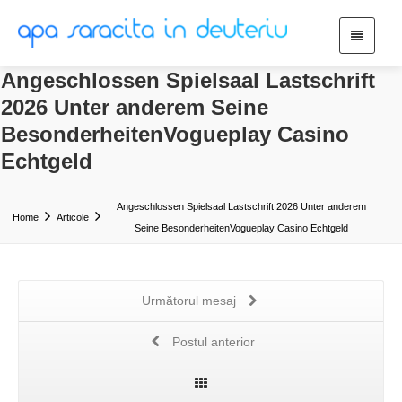
Angeschlossen Spielsaal Lastschrift
2026 Unter anderem Seine
Besonderheiten️Vogueplay Casino
Echtgeld
Angeschlossen Spielsaal Lastschrift 2026 Unter anderem
Home
Articole
Seine Besonderheiten️Vogueplay Casino Echtgeld
Următorul mesaj
Postul anterior