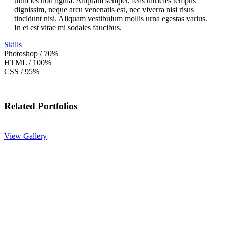
ultricies non ligula. Aliquam semper, felis ultricies tempus
dignissim, neque arcu venenatis est, nec viverra nisi risus
tincidunt nisi. Aliquam vestibulum mollis urna egestas varius.
In et est vitae mi sodales faucibus.
Skills
Photoshop / 70%
HTML / 100%
CSS / 95%
Related Portfolios
View Gallery