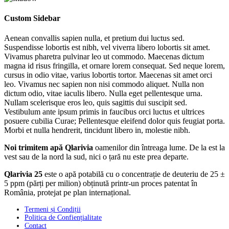
Custom
Sidebar
Aenean convallis sapien nulla, et pretium dui luctus sed.
Suspendisse lobortis est nibh, vel viverra libero lobortis sit amet.
Vivamus pharetra pulvinar leo ut commodo. Maecenas dictum
magna id risus fringilla, et ornare lorem consequat. Sed neque lorem,
cursus in odio vitae, varius lobortis tortor. Maecenas sit amet orci
leo. Vivamus nec sapien non nisi commodo aliquet. Nulla non
dictum odio, vitae iaculis libero. Nulla eget pellentesque urna.
Nullam scelerisque eros leo, quis sagittis dui suscipit sed.
Vestibulum ante ipsum primis in faucibus orci luctus et ultrices
posuere cubilia Curae; Pellentesque eleifend dolor quis feugiat porta.
Morbi et nulla hendrerit, tincidunt libero in, molestie nibh.
Noi trimitem apă Qlarivia
oamenilor din întreaga lume. De la est la
vest sau de la nord la sud, nici o țară nu este prea departe.
Qlarivia 25
este o apă potabilă cu o concentrație de deuteriu de 25 ±
5 ppm (părți per milion) obținută printr-un proces patentat în
România, protejat pe plan internațional.
Termeni și Condiții
Politica de Confiențialitate
Contact