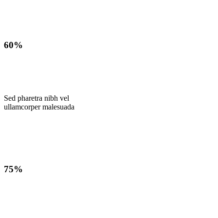
60
%
Sed pharetra nibh vel
ullamcorper malesuada
75
%