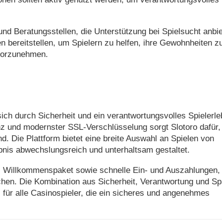
und Beratungsstellen, die Unterstützung bei Spielsucht anbie
n bereitstellen, um Spielern zu helfen, ihre Gewohnheiten z
 vorzunehmen.
ich durch Sicherheit und ein verantwortungsvolles Spielerle
nz und modernster SSL-Verschlüsselung sorgt Slotoro dafür,
nd. Die Plattform bietet eine breite Auswahl an Spielen von
bnis abwechslungsreich und unterhaltsam gestaltet.
es Willkommenspaket sowie schnelle Ein- und Auszahlungen
ichen. Die Kombination aus Sicherheit, Verantwortung und S
für alle Casinospieler, die ein sicheres und angenehmes