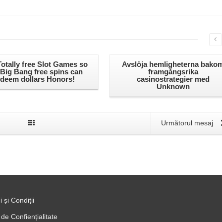
Totally free Slot Games so
Avslöja hemligheterna bako
Big Bang free spins can
framgångsrika
edeem dollars Honors!
casinostrategier med
Unknown
Următorul mesaj
 și Condiții
 de Confiențialitate