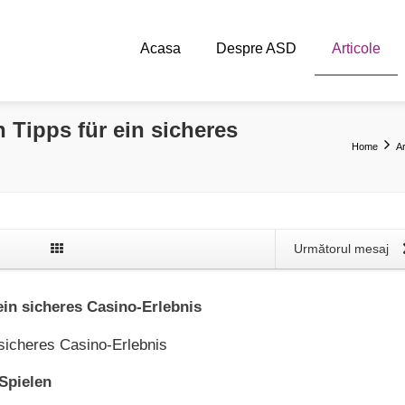
Acasa
Despre ASD
Articole
Tipps für ein sicheres
Home
Ar
Următorul mesaj
in sicheres Casino-Erlebnis
sicheres Casino-Erlebnis
Spielen