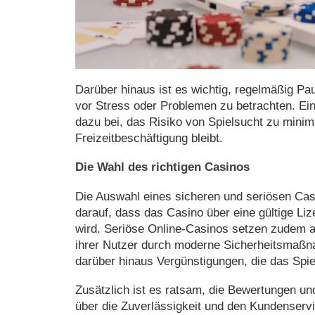
Darüber hinaus ist es wichtig, regelmäßig Pau
vor Stress oder Problemen zu betrachten. Ei
dazu bei, das Risiko von Spielsucht zu minim
Freizeitbeschäftigung bleibt.
Die Wahl des richtigen Casinos
Die Auswahl eines sicheren und seriösen Casin
darauf, dass das Casino über eine gültige Li
wird. Seriöse Online-Casinos setzen zudem 
ihrer Nutzer durch moderne Sicherheitsmaßn
darüber hinaus Vergünstigungen, die das Spie
Zusätzlich ist es ratsam, die Bewertungen un
über die Zuverlässigkeit und den Kundenservic