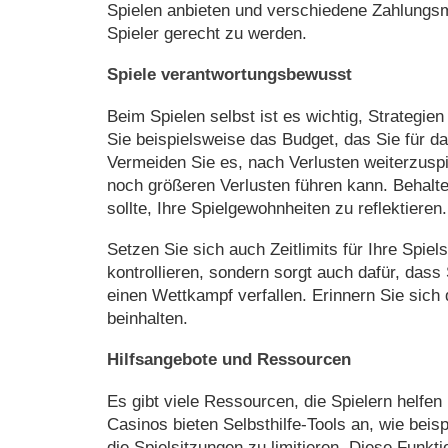
Spielen anbieten und verschiedene Zahlungsm
Spieler gerecht zu werden.
Spiele verantwortungsbewusst
Beim Spielen selbst ist es wichtig, Strategi
Sie beispielsweise das Budget, das Sie für da
Vermeiden Sie es, nach Verlusten weiterzusp
noch größeren Verlusten führen kann. Behalte
sollte, Ihre Spielgewohnheiten zu reflektieren.
Setzen Sie sich auch Zeitlimits für Ihre Spiel
kontrollieren, sondern sorgt auch dafür, dass 
einen Wettkampf verfallen. Erinnern Sie sich
beinhalten.
Hilfsangebote und Ressourcen
Es gibt viele Ressourcen, die Spielern helfen 
Casinos bieten Selbsthilfe-Tools an, wie bei
die Spielsitzungen zu limitieren. Diese Funkt