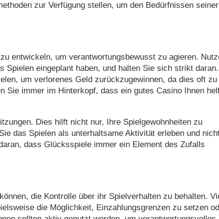
ethoden zur Verfügung stellen, um den Bedürfnissen seiner
en zu entwickeln, um verantwortungsbewusst zu agieren. Nut
s Spielen eingeplant haben, und halten Sie sich strikt daran.
ielen, um verlorenes Geld zurückzugewinnen, da dies oft zu
n Sie immer im Hinterkopf, dass ein gutes Casino Ihnen hel
sitzungen. Dies hilft nicht nur, Ihre Spielgewohnheiten zu
Sie das Spielen als unterhaltsame Aktivität erleben und nicht
 daran, dass Glücksspiele immer ein Element des Zufalls
können, die Kontrolle über ihr Spielverhalten zu behalten. Vi
spielsweise die Möglichkeit, Einzahlungsgrenzen zu setzen o
ionen sollten aktiv genutzt werden, um verantwortungsvolles