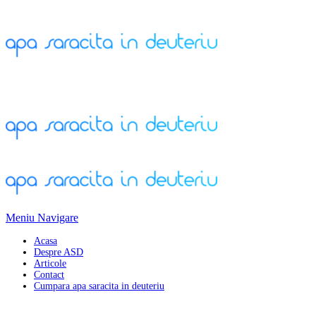
Meniu Navigare
Acasa
Despre ASD
Articole
Contact
Cumpara apa saracita in deuteriu