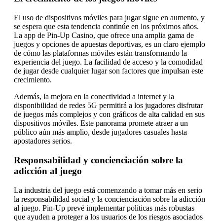
El uso de dispositivos móviles para jugar sigue en aumento, y
se espera que esta tendencia continúe en los próximos años.
La app de Pin-Up Casino, que ofrece una amplia gama de
juegos y opciones de apuestas deportivas, es un claro ejemplo
de cómo las plataformas móviles están transformando la
experiencia del juego. La facilidad de acceso y la comodidad
de jugar desde cualquier lugar son factores que impulsan este
crecimiento.
Además, la mejora en la conectividad a internet y la
disponibilidad de redes 5G permitirá a los jugadores disfrutar
de juegos más complejos y con gráficos de alta calidad en sus
dispositivos móviles. Este panorama promete atraer a un
público aún más amplio, desde jugadores casuales hasta
apostadores serios.
Responsabilidad y concienciación sobre la
adicción al juego
La industria del juego está comenzando a tomar más en serio
la responsabilidad social y la concienciación sobre la adicción
al juego. Pin-Up prevé implementar políticas más robustas
que ayuden a proteger a los usuarios de los riesgos asociados