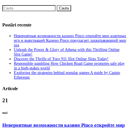
Cauta
Postări recente
Невероятные возможности казино Pinco откройте мир азартных
игр и выигрышей Казино Pinco предлагает захватывающий мир
аза
Unleash the Power & Glory of Athena with this Thrilling Online
Slot Game!
Discover the Thrills of Toro 911 Slot Online Slots Today!
Responsible gambling How Chicken Road Game promotes safe play
in a high-stakes world
Exploring the strategies behind popular games A guide by Casino
Ethereum
Articole
21
mai
Невероятные возможности казино Pinco откройте мир