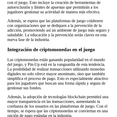
con el juego. Esto incluye la creación de herramientas de
autoexclusión y límites de apuestas que permitirán a los
jugadores gestionar su actividad de manera más efectiva.
Además, se espera que las plataformas de juego colaboren
con organizaciones que se dediquen a la prevención de la
adicción, promoviendo así un ambiente de juego más seguro y
saludable. La educación y la prevención serán claves en esta
nueva fase de la industria.
Integración de criptomonedas en el juego
Las criptomonedas están ganando popularidad en el mundo
del juego, y Pin-Up está en la vanguardia de esta tendencia.
La posibilidad de realizar transacciones utilizando monedas
digitales no solo ofrece mayor anonimato, sino que también
simplifica el proceso de pago. Esto es especialmente atractivo
para los jugadores que buscan una forma rápida y segura de
gestionar sus fondos.
Además, la adopción de tecnologías blockchain permitirá una
mayor transparencia en las transacciones, aumentando la
confianza de los usuarios en las plataformas de juego. Con el
tiempo, se espera que las criptomonedas se conviertan en una
opción de pago estándar en la industria.