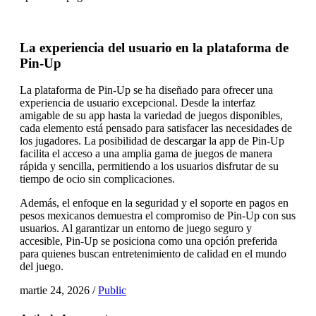
La experiencia del usuario en la plataforma de
Pin-Up
La plataforma de Pin-Up se ha diseñado para ofrecer una
experiencia de usuario excepcional. Desde la interfaz
amigable de su app hasta la variedad de juegos disponibles,
cada elemento está pensado para satisfacer las necesidades de
los jugadores. La posibilidad de descargar la app de Pin-Up
facilita el acceso a una amplia gama de juegos de manera
rápida y sencilla, permitiendo a los usuarios disfrutar de su
tiempo de ocio sin complicaciones.
Además, el enfoque en la seguridad y el soporte en pagos en
pesos mexicanos demuestra el compromiso de Pin-Up con sus
usuarios. Al garantizar un entorno de juego seguro y
accesible, Pin-Up se posiciona como una opción preferida
para quienes buscan entretenimiento de calidad en el mundo
del juego.
martie 24, 2026
/
Public