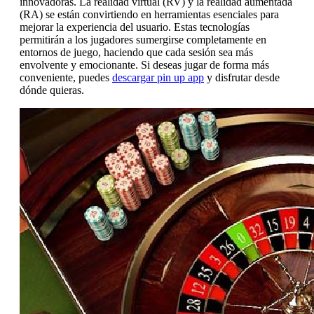
innovadoras. La realidad virtual (RV) y la realidad aumentada
(RA) se están convirtiendo en herramientas esenciales para
mejorar la experiencia del usuario. Estas tecnologías
permitirán a los jugadores sumergirse completamente en
entornos de juego, haciendo que cada sesión sea más
envolvente y emocionante. Si deseas jugar de forma más
conveniente, puedes
descargar pin up app
y disfrutar desde
dónde quieras.