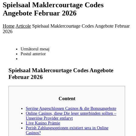
Spielsaal Maklercourtage Codes
Angebote Februar 2026
Home
Articole
Spielsaal Maklercourtage Codes Angebote Februar
2026
Următorul mesaj
Postul anterior
Spielsaal Maklercourtage Codes Angebote
Februar 2026
Content
Seriöse Angeschlossen Casinos & die Bonusangebote
Online Casinos, diese Die leser unterbinden sollten –
Unseriöse Provider entlarvt
Live Kasino Prämie
Perish Zahlungsoptionen existiert sera in Online
Casinos?