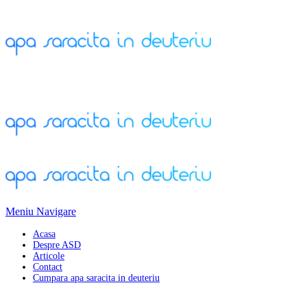
Meniu Navigare
Acasa
Despre ASD
Articole
Contact
Cumpara apa saracita in deuteriu