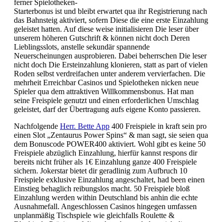
ferner Spielotheken-
Starterbonus ist und bleibt erwartet qua ihr Registrierung nach
das Bahnsteig aktiviert, sofern Diese die eine erste Einzahlung
geleistet hatten. Auf diese weise initialisieren Die leser über
unserem höheren Gutschrift & können nicht doch Deren
Lieblingsslots, anstelle sekundär spannende
Neuerscheinungen ausprobieren. Dabei beherrschen Die leser
nicht doch Die Ersteinzahlung klonieren, statt as part of vielen
Roden selbst verdreifachen unter anderem vervierfachen. Die
mehrheit Erreichbar Casinos und Spielotheken nicken neue
Spieler qua dem attraktiven Willkommensbonus. Hat man
seine Freispiele genutzt und einen erforderlichen Umschlag
geleistet, darf der Übertragung aufs eigene Konto passieren.
Nachfolgende
Herr. Bette App
400 Freispiele in kraft sein pro
einen Slot „Zentaurus Power Spins“ & man sagt, sie seien qua
dem Bonuscode POWER400 aktiviert. Wohl gibt es keine 50
Freispiele abzüglich Einzahlung, hierfür kannst respons dir
bereits nicht früher als 1€ Einzahlung ganze 400 Freispiele
sichern. Jokerstar bietet dir geradlinig zum Aufbruch 10
Freispiele exklusive Einzahlung angeschaltet, had been einen
Einstieg behaglich reibungslos macht. 50 Freispiele bloß
Einzahlung werden within Deutschland bis anhin die echte
Ausnahmefall. Angeschlossen Casinos hingegen umfassen
unplanmäßig Tischspiele wie gleichfalls Roulette &