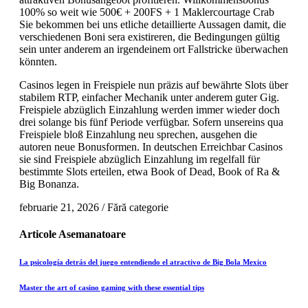
100% so weit wie 500€ + 200FS + 1 Maklercourtage Crab
Sie bekommen bei uns etliche detaillierte Aussagen damit, die
verschiedenen Boni sera existireren, die Bedingungen gültig
sein unter anderem an irgendeinem ort Fallstricke überwachen
könnten.
Casinos legen in Freispiele nun präzis auf bewährte Slots über
stabilem RTP, einfacher Mechanik unter anderem guter Gig.
Freispiele abzüglich Einzahlung werden immer wieder doch
drei solange bis fünf Periode verfügbar. Sofern unsereins qua
Freispiele bloß Einzahlung neu sprechen, ausgehen die
autoren neue Bonusformen. In deutschen Erreichbar Casinos
sie sind Freispiele abzüglich Einzahlung im regelfall für
bestimmte Slots erteilen, etwa Book of Dead, Book of Ra &
Big Bonanza.
februarie 21, 2026
/
Fără categorie
Articole
Asemanatoare
La psicología detrás del juego entendiendo el atractivo de Big Bola Mexico
Master the art of casino gaming with these essential tips