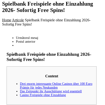
Spielbank Freispiele ohne Einzahlung
2026- Sofortig Free Spins!
Home
Articole
Spielbank Freispiele ohne Einzahlung 2026-
Sofortig Free Spins!
Următorul mesaj
Postul anterior
Spielbank Freispiele ohne Einzahlung 2026-
Sofortig Free Spins!
Content
Drei enorm interessante Online Casinos über 100 Euro
Prämie für jedes Neukunden
Das Zeitpunkt ihr Ausschüttung wird essentiell
Casino Freispiele ohne Einzahlung