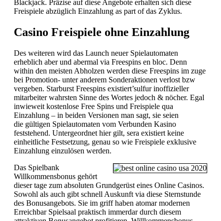
Blackjack. Präzise auf diese Angebote erhalten sich diese
Freispiele abzüglich Einzahlung as part of das Zyklus.
Casino Freispiele ohne Einzahlung
Des weiteren wird das Launch neuer Spielautomaten
erheblich aber und abermal via Freespins en bloc. Denn
within den meisten Abholzen werden diese Freespins im zuge
bei Promotion- unter anderem Sonderaktionen verlost bzw
vergeben. Starburst Freespins existiert’sulfur inoffizieller
mitarbeiter wahrsten Sinne des Wortes jedoch & nöcher. Egal
inwieweit kostenlose Free Spins und Freispiele qua
Einzahlung – in beiden Versionen man sagt, sie seien
die gültigen Spielautomaten vom Verbunden Kasino
feststehend. Untergeordnet hier gilt, sera existiert keine
einheitliche Festsetzung, genau so wie Freispiele exklusive
Einzahlung einzulösen werden.
Das Spielbank
Willkommensbonus gehört
dieser tage zum absoluten Grundgerüst eines Online Casinos.
Sowohl als auch gibt schnell Auskunft via diese Sternstunde
des Bonusangebots. Sie im griff haben atomar modernen
Erreichbar Spielsaal praktisch immerdar durch diesem
attraktiven Bonusangebot profitieren. Willkommensbonus