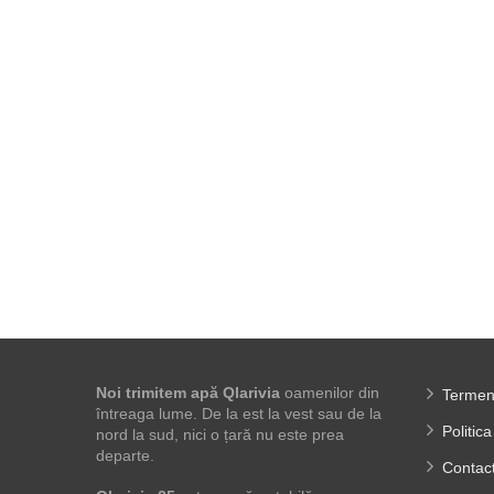
Noi trimitem apă Qlarivia
oamenilor din
Termeni
întreaga lume. De la est la vest sau de la
Politica
nord la sud, nici o țară nu este prea
departe.
Contac