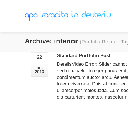
Archive: interior
(Portfolio Related Ta
Standard Portfolio Post
22
DetailsVideo Error: Slider cannot
iul.
sed urna velit. Integer purus erat
2013
condimentum auctor arcu. Aenean 
lorem viverra a. Duis at nunc lec
ullamcorper malesuada. Cum soci
dis parturient montes, nascetur 