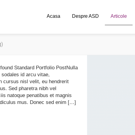
Acasa
Despre ASD
Articole
g)
 found Standard Portfolio PostNulla
, sodales id arcu vitae,
cursus nisl velit, eu hendrerit
tus. Sed pharetra nibh vel
is natoque penatibus et magnis
ridiculus mus. Donec sed enim […]