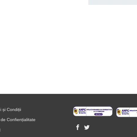
 și Condiții
 de Confiențialitate
t