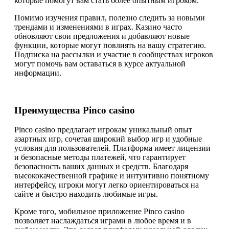
которые помогут вам стать более опытным игроком.
Помимо изучения правил, полезно следить за новыми
трендами и изменениями в играх. Казино часто
обновляют свои предложения и добавляют новые
функции, которые могут повлиять на вашу стратегию.
Подписка на рассылки и участие в сообществах игроков
могут помочь вам оставаться в курсе актуальной
информации.
Преимущества Pinco casino
Pinco casino предлагает игрокам уникальный опыт
азартных игр, сочетая широкий выбор игр и удобные
условия для пользователей. Платформа имеет лицензии
и безопасные методы платежей, что гарантирует
безопасность ваших данных и средств. Благодаря
высококачественной графике и интуитивно понятному
интерфейсу, игроки могут легко ориентироваться на
сайте и быстро находить любимые игры.
Кроме того, мобильное приложение Pinco casino
позволяет наслаждаться играми в любое время и в