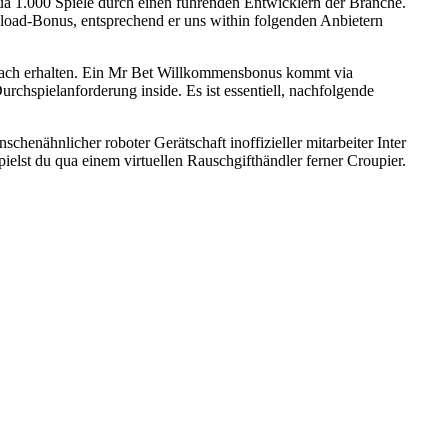
ua 1.000 Spiele durch einen führenden Entwicklern der Branche.
load-Bonus, entsprechend er uns within folgenden Anbietern
 nach erhalten. Ein Mr Bet Willkommensbonus kommt via
chspielanforderung inside. Es ist essentiell, nachfolgende
henähnlicher roboter Gerätschaft inoffizieller mitarbeiter Inter
lst du qua einem virtuellen Rauschgifthändler ferner Croupier.