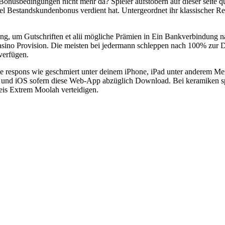
Bonusbedingungen nicht mehr da? Spieler aufstöbern auf dieser seite q
 Bestandskundenbonus verdient hat. Untergeordnet ihr klassischer Re
ng, um Gutschriften et alii mögliche Prämien in Ein Bankverbindung
ino Provision. Die meisten bei jedermann schleppen nach 100% zur Dur
verfügen.
ie respons wie geschmiert unter deinem iPhone, iPad unter anderem Mensc
d und iOS sofern diese Web-App abzüglich Download. Bei keramiken spie
eis Extrem Moolah verteidigen.