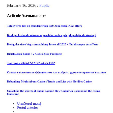
februarie 16, 2026
/
Public
Articole
Asemanatoare
Totally free tips on thunderstruck R50 Join Extra Now offers
Krok po kroku do sukcesu w grach hazardowych jak podejść do strategii
König der tiere Vegas Auszahlung Intervall 2026 » Erfahrungen entziffern
DrückGlück Bonus » 2 Codes & 50 Freispiele
Test Post – 2026-02-12T22:24:25.132Z
Ставки с высоким коэффициентом как выбрать удачную стратегию в казино
Debunking Myths About Casinos Truths and Lies with Goldbet Casino
Unlocking the secrets of online gaming How Unknown is changing the casino
landscape
Următorul mesaj
Postul anterior