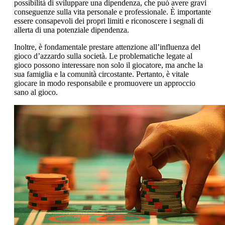
possibilità di sviluppare una dipendenza, che può avere gravi
conseguenze sulla vita personale e professionale. È importante
essere consapevoli dei propri limiti e riconoscere i segnali di
allerta di una potenziale dipendenza.
Inoltre, è fondamentale prestare attenzione all’influenza del
gioco d’azzardo sulla società. Le problematiche legate al
gioco possono interessare non solo il giocatore, ma anche la
sua famiglia e la comunità circostante. Pertanto, è vitale
giocare in modo responsabile e promuovere un approccio
sano al gioco.