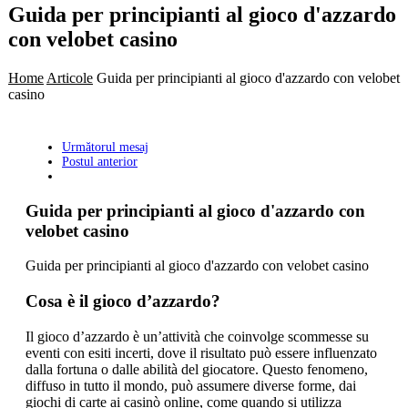
Guida per principianti al gioco d'azzardo
con velobet casino
Home
Articole
Guida per principianti al gioco d'azzardo con velobet
casino
Următorul mesaj
Postul anterior
Guida per principianti al gioco d'azzardo con
velobet casino
Guida per principianti al gioco d'azzardo con velobet casino
Cosa è il gioco d’azzardo?
Il gioco d’azzardo è un’attività che coinvolge scommesse su
eventi con esiti incerti, dove il risultato può essere influenzato
dalla fortuna o dalle abilità del giocatore. Questo fenomeno,
diffuso in tutto il mondo, può assumere diverse forme, dai
giochi di carte ai casinò online, come quando si utilizza