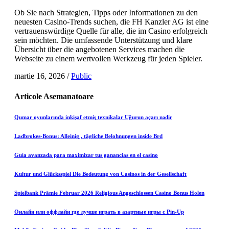
Ob Sie nach Strategien, Tipps oder Informationen zu den
neuesten Casino-Trends suchen, die FH Kanzler AG ist eine
vertrauenswürdige Quelle für alle, die im Casino erfolgreich
sein möchten. Die umfassende Unterstützung und klare
Übersicht über die angebotenen Services machen die
Webseite zu einem wertvollen Werkzeug für jeden Spieler.
martie 16, 2026
/
Public
Articole
Asemanatoare
Qumar oyunlarında inkişaf etmiş texnikalar Uğurun açarı nədir
Ladbrokes-Bonus: Alleinig , tägliche Belohnungen inside Brd
Guía avanzada para maximizar tus ganancias en el casino
Kultur und Glücksspiel Die Bedeutung von Casinos in der Gesellschaft
Spielbank Prämie Februar 2026 Religious Angeschlossen Casino Bonus Holen
Онлайн или оффлайн где лучше играть в азартные игры с Pin-Up