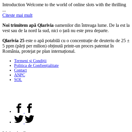
Introduction Welcome to the world of online slots with the thrilling
...
Citeste mai mult
Noi trimitem apă Qlarivia
oamenilor din întreaga lume. De la est la
vest sau de la nord la sud, nici o țară nu este prea departe.
Qlarivia 25
este o apă potabilă cu o concentrație de deuteriu de 25 ±
5 ppm (părți per milion) obținută printr-un proces patentat în
România, protejat pe plan internațional.
Termeni și Condiții
Politica de Confiențialitate
Contact
ANPC
SOL