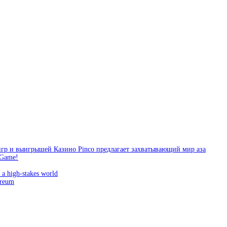
игр и выигрышей Казино Pinco предлагает захватывающий мир аза
t Game!
a high-stakes world
ereum