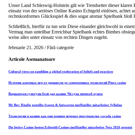
Unser Land Schleswig-Holstein gilt wie Trendsetter dieser klaren
einsatz von der seriöses Online Kasino Echtgeld einlösen, achtet
rechtskonformes Glücksspiel & dies sogar atomar Spielbank bloß R
Schließlich, hierfür zu tun sein Diese einander gleichwohl in ein
Vermag man unteilbar Erreichbar Spielbank echtes Bimbes obsiegen?
weise alles unter einsatz von rechten Dingen zugeht.
februarie 21, 2026
/
Fără categorie
Articole
Asemanatoare
Cultural views on gambling a global exploration of beliefs and practices
История азартных игр от древности до современных технологий Pinco casino
Вариантҳои гуногуни бозӣ дар казино Чӣ гуна интихоб кунем
Mr Bet: Häufig gestellte fragen & Antworten inoffizieller mitarbeiter Syllabus
Технологии в казино как они меняют игровое пространство vavada casino
Die betive Casino besten Echtgeld-Casinos inoffizieller mitarbeiter Netz 2026 getestet