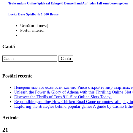
Traktandum Online Spielsaal Echtgeld Deutschland Auf jeden fall zum besten geben
Lucky Days Spielbank 1 000 Bonus
Următorul mesaj
Postul anterior
Caută
Cauta
Postări recente
Невероятные возможности казино Pinco откройте мир азартных 
Unleash the Power & Glory of Athena with this Thrilling Online Slo
Discover the Thrills of Toro 911 Slot Online Slots Today!
Responsible gambling How Chicken Road Game promotes safe play in 
Exploring the strategies behind popular games A guide by Casino Eth
Articole
21