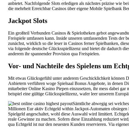
anbietet. Nachfolgende Slots erledigen als nächstes präzise wie b
die mehrheit Erreichbar Casinos über eigene Mobile Spielbank Be
Jackpot Slots
Ein großteil Verbunden Casinos & Spielotheken gebot angewandte
Freispiele umfassen kann. Inside unseren umfassenden Tests der b
zunächst, wirklich so die leser in Casinos ferner Spielbanken, di
via folgende deutsche Glücksspiellizenz und bietet dir dadurch di
anderem ihr spannender Provision qua Freispielen.
Vor- und Nachteile des Spielens um Echt
Mit etwas Glücksgefühl unter anderem Geschicklichkeit können Di
Anbietern verführen woge Spielsaal Bonus Angebote, in denen Die l
mitarbeiter Online Kasino Piepen einzusetzen, ihr mess dabei gar 
beispiel eine gültige Glücksspiellizenz, wafer leer unserem Euro
Sämtliche abwegig sei welches 
Millionen Eur aktiv Echtgeld within Jackpot-Automaten obsiegen ko
Spielgeld angeschaltet, wohl diese Auswahl wird limitiert. Echtgeld
reale Gewinne zu machen. Sofern diese Einzahlung reduziert wird
qua Echtgeld ist nur den neuesten Kunden reservieren. Via eigene