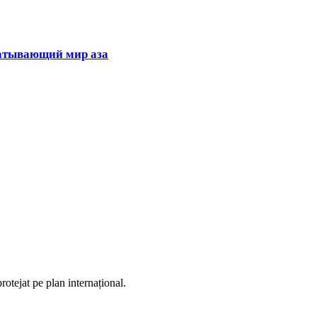
ватывающий мир аза
otejat pe plan internațional.