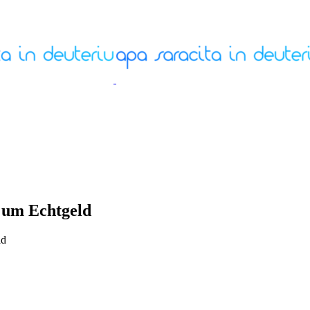
n um Echtgeld
ld