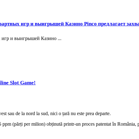
азартных игр и выигрышей Казино Pinco предлагает зах
 игр и выигрышей Казино ...
nline Slot Game!
est sau de la nord la sud, nici o țară nu este prea departe.
 ppm (părți per milion) obținută printr-un proces patentat în România, pr