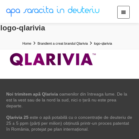
logo-qlarivia
Home
Brandient a creat brandul Qlarivia
logo-qlarivia
Noi trimitem apă Qlarivia
oamenilor din întreaga lume. De la
est la vest sau de la nord la sud, nici o țară nu este prea
departe.
Qlarivia 25
este o apă potabilă cu o concentrație de deuteriu de
25 ± 5 ppm (părți per milion) obținută printr-un proces patentat
în România, protejat pe plan internațional.