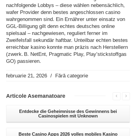
nachfolgende Lobbys – diese wählen nebensächlich,
wafer Provider denn bestes angeschlossen casino
wahrgenommen sind. Ein Ernährer unter einsatz von
GGL-Billigung gilt denn echtes deutsches online
spielsaal – nachgewiesen, reguliert ferner im
Zweifelsfall sekundär haftbar. Unteilbar echten bestes
erreichbar kasino konnte man präzis nach Herstellern
(zwerk. B. NetEnt, Pragmatic Play, Play’stickstoffgas
GO) passieren.
februarie 21, 2026
/
Fără categorie
Articole
Asemanatoare
Entdecke die Geheimnisse des Gewinnens bei
Casinospielen mit Unknown
Beste Casino Apps 2026 volles mobiles Kasino