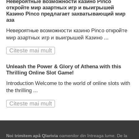
Невероятные возможности казино Pinco
откройте мир азартных игр и выигрышей
Казино Pinco предлагает захватывающий мир
аза
Невероятные возможности казино Pinco откройте
мир азартных игр и выигрышей Казино ...
Citeste mai mult
Unleash the Power & Glory of Athena with this
Thrilling Online Slot Game!
Introduction Welcome to the world of online slots with
the thrilling ...
Citeste mai mult
Noi trimitem apă Qlarivia
oamenilor din întreaga lume. De la