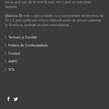
est la vest sau de la nord la sud, nici o țară nu este prea
departe.
Qlarivia 25
este o apă potabilă cu o concentrație de deuteriu de
25 ± 5 ppm (părți per milion) obținută printr-un proces patentat
în România, protejat pe plan internațional.
Termeni și Condiții
Politica de Confiențialitate
Contact
ANPC
SOL