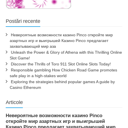
Postări recente
Невероятные возможности казино Pinco откройте мир
азартных игр и выигрышей Казино Pinco предлагает
захватывающий мир аза
Unleash the Power & Glory of Athena with this Thrilling Online
Slot Game!
Discover the Thrills of Toro 911 Slot Online Slots Today!
Responsible gambling How Chicken Road Game promotes
safe play in a high-stakes world
Exploring the strategies behind popular games A guide by
Casino Ethereum
Articole
Невероятные возможности казино Pinco
откройте мир азартных игр и выигрышей
Казино Pinco предлагает захватывающий мир