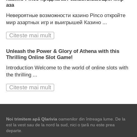
аза
Невероятные возможности казино Pinco откройте
мир азартных игр и выигрышей Казино ...
Citeste mai mult
Unleash the Power & Glory of Athena with this
Thrilling Online Slot Game!
Introduction Welcome to the world of online slots with
the thrilling ...
Citeste mai mult
Noi trimitem apă Qlarivia
oamenilor din întreaga lume. De la
est la vest sau de la nord la sud, nici o țară nu este prea
departe.