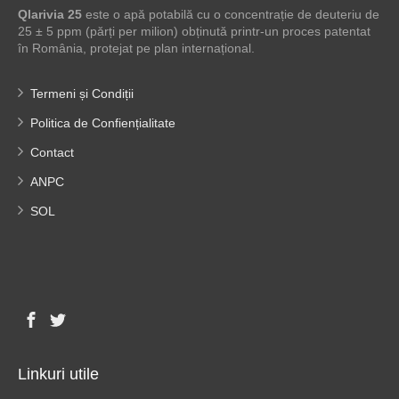
Qlarivia 25
este o apă potabilă cu o concentrație de deuteriu de
25 ± 5 ppm (părți per milion) obținută printr-un proces patentat
în România, protejat pe plan internațional.
Termeni și Condiții
Politica de Confiențialitate
Contact
ANPC
SOL
Linkuri utile