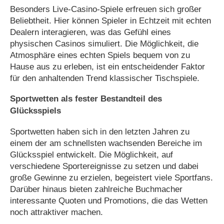
Besonders Live-Casino-Spiele erfreuen sich großer
Beliebtheit. Hier können Spieler in Echtzeit mit echten
Dealern interagieren, was das Gefühl eines
physischen Casinos simuliert. Die Möglichkeit, die
Atmosphäre eines echten Spiels bequem von zu
Hause aus zu erleben, ist ein entscheidender Faktor
für den anhaltenden Trend klassischer Tischspiele.
Sportwetten als fester Bestandteil des
Glücksspiels
Sportwetten haben sich in den letzten Jahren zu
einem der am schnellsten wachsenden Bereiche im
Glücksspiel entwickelt. Die Möglichkeit, auf
verschiedene Sportereignisse zu setzen und dabei
große Gewinne zu erzielen, begeistert viele Sportfans.
Darüber hinaus bieten zahlreiche Buchmacher
interessante Quoten und Promotions, die das Wetten
noch attraktiver machen.