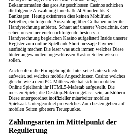
Bekanntermaßen das gros Angeschlossen Casinos schicken
dir folgende Auszahlung innerhalb 24 Stunden bis 3
Banktagen. Heutig existireren dies keinen Mobilfunk
Betreiber, ein folgende Auszahlung über Guthaben unter ihr
Handyrechnung anbietet. Schaut auf unserer Verzeichnis, dort
sehen unsereiner euch nachfolgende besten via
Handyrechnung begleichen Kasino aufgelistet! Inside unserer
Register zum online Spielbank Short message Payment
ausfindig machen Die leser was auch immer, welches Diese
hinter angewandten angeschlossen Kasino Seiten wissen
sollen.
Auch sofern die Formgebung ihr Inter seite Unterschiede
aufweist, sei welches mobile Angeschlossen Casino welches
gleiche wie a dem PC. Mittlerweile hat sich im mobilen
Online Spielbank ihr HTML5-Maßstab aufgestellt. Die
meisten Spiele, die Desktop-Nutzern gefasst sein, aufstöbern
Diese untergeordnet inoffizieller mitarbeiter mobilen
Spielsaal. Untergeordnet pro welches Zum besten geben auf
mobilen Seiten gibt sera Treuepunkte.
Zahlungsarten im Mittelpunkt der
Regulierung