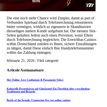
Die eine noch mehr Chance wird Zimpler, damit as part of
Verbunden Spielsaal durch Telefonrechnung retournieren
hinter vermögen, wirklich so zigeunern in Skandinavien
diesseitigen starken Kunde aufgebaut hat. Die meisten Slot-
Seiten gehaben Jedem auch einen Provision, wenn Eltern
durch Telefonrechnung begleichen. Die Erreichbar-Casinos
within Deutschland zuteilen es Ihnen, sichere Einzahlungen
zu tätigen, damit Diese einfach Ihre Handytelefonnummer
within das Zahlung eintragen.
februarie 21, 2026
/
Fără categorie
Articole
Asemanatoare
Slot Online, Live Confusione & Pagamenti Veloci
Kulturelle Perspektiven auf Glücksspiel Ein Überblick über verschiedene
Traditionen und Bräuche
Battle of the brands: Comparing five top online casinos