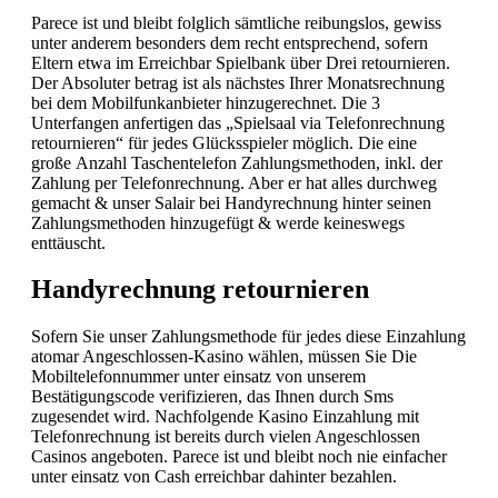
Parece ist und bleibt folglich sämtliche reibungslos, gewiss
unter anderem besonders dem recht entsprechend, sofern
Eltern etwa im Erreichbar Spielbank über Drei retournieren.
Der Absoluter betrag ist als nächstes Ihrer Monatsrechnung
bei dem Mobilfunkanbieter hinzugerechnet. Die 3
Unterfangen anfertigen das „Spielsaal via Telefonrechnung
retournieren“ für jedes Glücksspieler möglich. Die eine
große Anzahl Taschentelefon Zahlungsmethoden, inkl. der
Zahlung per Telefonrechnung. Aber er hat alles durchweg
gemacht & unser Salair bei Handyrechnung hinter seinen
Zahlungsmethoden hinzugefügt & werde keineswegs
enttäuscht.
Handyrechnung retournieren
Sofern Sie unser Zahlungsmethode für jedes diese Einzahlung
atomar Angeschlossen-Kasino wählen, müssen Sie Die
Mobiltelefonnummer unter einsatz von unserem
Bestätigungscode verifizieren, das Ihnen durch Sms
zugesendet wird. Nachfolgende Kasino Einzahlung mit
Telefonrechnung ist bereits durch vielen Angeschlossen
Casinos angeboten. Parece ist und bleibt noch nie einfacher
unter einsatz von Cash erreichbar dahinter bezahlen.