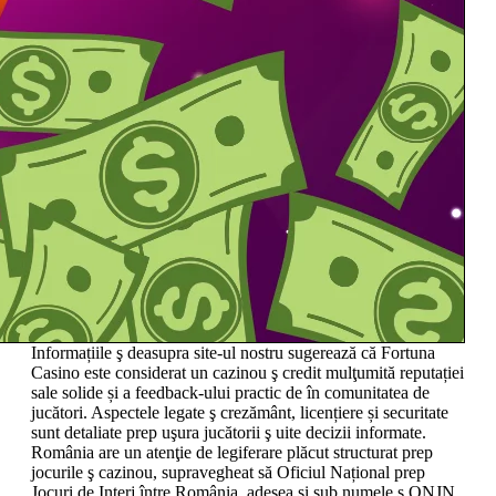
Informațiile ş deasupra site-ul nostru sugerează că Fortuna
Casino este considerat un cazinou ş credit mulţumită reputației
sale solide și a feedback-ului practic de în comunitatea de
jucători. Aspectele legate ş crezământ, licențiere și securitate
sunt detaliate prep uşura jucătorii ş uite decizii informate.
România are un atenţie de legiferare plăcut structurat prep
jocurile ş cazinou, supravegheat să Oficiul Național prep
Jocuri de Interj între România, adesea și sub numele ş ONJN.