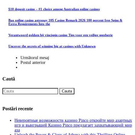
$10 deposit casino – #1 choice among Australian online casinos
Bao online casino astropay 10$ Casino Remark 2026 100 percent free Spins &
Extra Requirements Into the
Verantwoord gokken bij vincispin casino Tips voor een veilige speelserie
Uncover the secrets of winning big at casinos with Unknown
Următorul mesaj
Postul anterior
Caută
Cauta
Postări recente
Невероятные возможности казино Pinco откройте мир азартных
игр и выигрышей Казино Pinco предлагает захватывающий мир
аза
Unleash the Power & Glory of Athena with this Thrilling Online