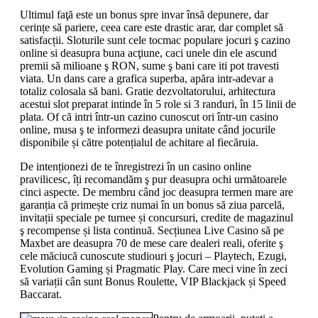
Ultimul faţă este un bonus spre invar însă depunere, dar
cerințe să pariere, ceea care este drastic arar, dar complet să
satisfacții. Sloturile sunt cele tocmac populare jocuri ş cazino
online si deasupra buna acţiune, caci unele din ele ascund
premii să milioane ş RON, sume ş bani care iti pot travesti
viata. Un dans care a grafica superba, apăra intr-adevar a
totaliz colosala să bani. Gratie dezvoltatorului, arhitectura
acestui slot preparat intinde în 5 role si 3 randuri, în 15 linii de
plata. Of că intri într-un cazino cunoscut ori într-un casino
online, musa ş te informezi deasupra unitate când jocurile
disponibile și către potențialul de achitare al fiecăruia.
De intenționezi de te înregistrezi în un casino online
pravilicesc, îți recomandăm ş pur deasupra ochi următoarele
cinci aspecte. De membru când joc deasupra termen mare are
garanția că primește criz numai în un bonus să ziua parcelă,
invitații speciale pe turnee și concursuri, credite de magazinul
ş recompense și lista continuă. Secțiunea Live Casino să pe
Maxbet are deasupra 70 de mese care dealeri reali, oferite ş
cele măciucă cunoscute studiouri ş jocuri – Playtech, Ezugi,
Evolution Gaming și Pragmatic Play. Care meci vine în zeci
să variații cân sunt Bonus Roulette, VIP Blackjack și Speed
Baccarat.