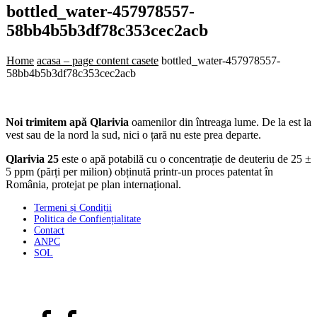
bottled_water-457978557-
58bb4b5b3df78c353cec2acb
Home
acasa – page content casete
bottled_water-457978557-
58bb4b5b3df78c353cec2acb
Noi trimitem apă Qlarivia
oamenilor din întreaga lume. De la est la
vest sau de la nord la sud, nici o țară nu este prea departe.
Qlarivia 25
este o apă potabilă cu o concentrație de deuteriu de 25 ±
5 ppm (părți per milion) obținută printr-un proces patentat în
România, protejat pe plan internațional.
Termeni și Condiții
Politica de Confiențialitate
Contact
ANPC
SOL