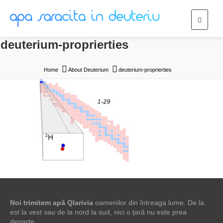
deuterium-proprierties
Home
About Deuterium
deuterium-proprierties
Noi trimitem apă Qlarivia
oamenilor din întreaga lume. De la
est la vest sau de la nord la sud, nici o țară nu este prea
departe.