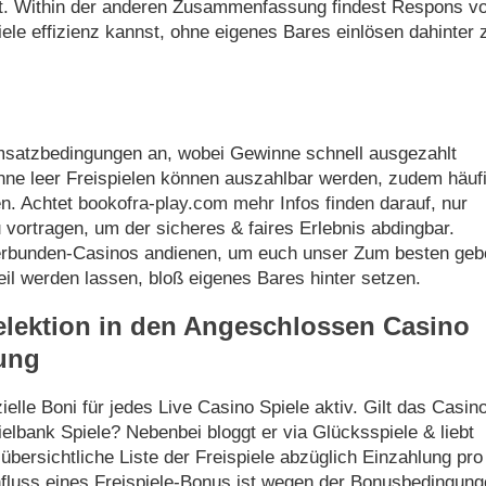
st. Within der anderen Zusammenfassung findest Respons v
iele effizienz kannst, ohne eigenes Bares einlösen dahinter 
Umsatzbedingungen an, wobei Gewinne schnell ausgezahlt
e leer Freispielen können auszahlbar werden, zudem häuf
n. Achtet
bookofra-play.com mehr Infos finden
darauf, nur
u vortragen, um der sicheres & faires Erlebnis abdingbar.
 Verbunden-Casinos andienen, um euch unser Zum besten ge
il werden lassen, bloß eigenes Bares hinter setzen.
lektion in den Angeschlossen Casino
lung
lle Boni für jedes Live Casino Spiele aktiv. Gilt das Casin
elbank Spiele? Nebenbei bloggt er via Glücksspiele & liebt
bersichtliche Liste der Freispiele abzüglich Einzahlung pro
nfluss eines Freispiele-Bonus ist wegen der Bonusbedingun