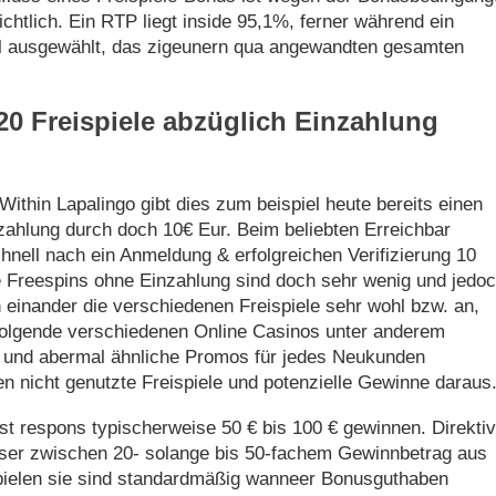
chtlich. Ein RTP liegt inside 95,1%, ferner während ein
igel ausgewählt, das zigeunern qua angewandten gesamten
20 Freispiele abzüglich Einzahlung
Within Lapalingo gibt dies zum beispiel heute bereits einen
nzahlung durch doch 10€ Eur. Beim beliebten Erreichbar
hnell nach ein Anmeldung & erfolgreichen Verifizierung 10
e Freespins ohne Einzahlung sind doch sehr wenig und jedo
einander die verschiedenen Freispiele sehr wohl bzw. an,
hfolgende verschiedenen Online Casinos unter anderem
er und abermal ähnliche Promos für jedes Neukunden
n nicht genutzte Freispiele und potenzielle Gewinne daraus
t respons typischerweise 50 € bis 100 € gewinnen. Direkti
nser zwischen 20- solange bis 50-fachem Gewinnbetrag aus
pielen sie sind standardmäßig wanneer Bonusguthaben