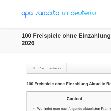
100 Freispiele ohne Einzahlung
2026
Postul anterior
100 Freispiele ohne Einzahlung Aktuelle R
Content
Wo findet man nachfolgende aktuellsten Prämi