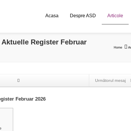
Acasa
Despre ASD
Articole
 Aktuelle Register Februar
Home
Ar
Următorul mesaj
egister Februar 2026
e