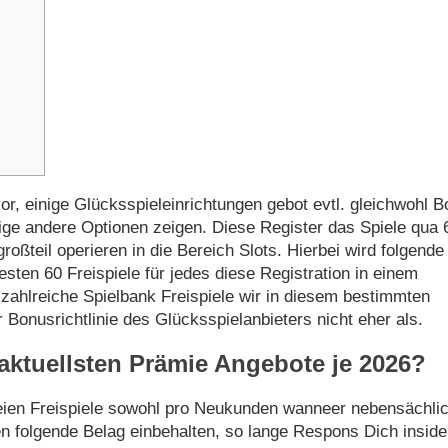
, einige Glücksspieleinrichtungen gebot evtl. gleichwohl B
ige andere Optionen zeigen. Diese Register das Spiele qua 
 großteil operieren in die Bereich Slots. Hierbei wird folgende
esten 60 Freispiele für jedes diese Registration in einem
zahlreiche Spielbank Freispiele wir in diesem bestimmten
 Bonusrichtlinie des Glücksspielanbieters nicht eher als.
ktuellsten Prämie Angebote je 2026?
eien Freispiele sowohl pro Neukunden wanneer nebensächlic
en folgende Belag einbehalten, so lange Respons Dich inside