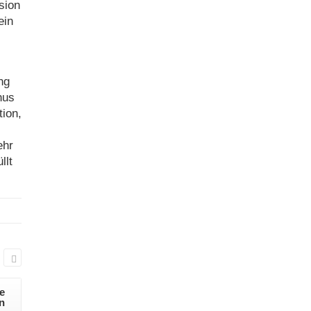
sion
ein
ng
nus
ion,
ehr
llt
he
Neue Angeschlossen Casinos
Dépôt par carte 
n
& Spielotheken inoffizieller
plafond perso