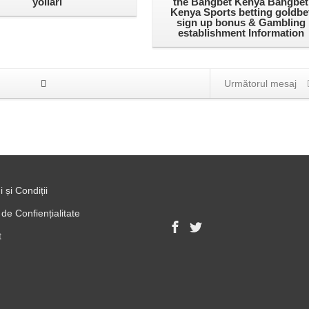
yolları
the Bangbet Kenya Bangbet
Kenya Sports betting goldbe
sign up bonus & Gambling
establishment Information
Următorul mesaj
 și Condiții
 de Confiențialitate
t