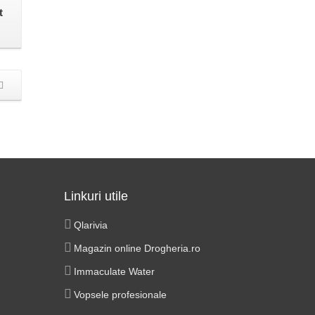
mitarbeiter Feber 2026
Beti
t
Linkuri utile
Qlarivia
Magazin online Drogheria.ro
Immaculate Water
Vopsele profesionale