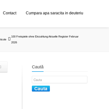
Contact
Cumpara apa saracita in deuteriu
100 Freispiele ohne Einzahlung Aktuelle Register Februar
ticole
2026
Caută
Cauta