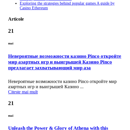
Exploring the strategies behind popular games A guide by
Casino Ethereum
Articole
21
mai
Невероятные возможности казино Pinco откройте
мир азартных игр и выигрышей Казино Pinco
предлагает захватывающий мир аза
Невероятные возможности казино Pinco откройте мир
азартных игр и выигрышей Казино ...
Citeste mai mult
21
mai
Unleash the Power & Glory of Athena with this