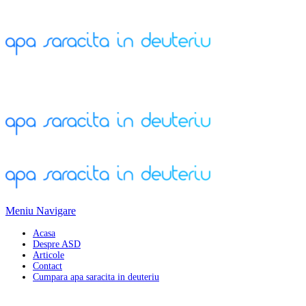
Meniu Navigare
Acasa
Despre ASD
Articole
Contact
Cumpara apa saracita in deuteriu