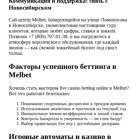
Коммуникация и поддержка: связь с
Новосибирском
Call-центр Melbet, базирующийся на улице Ломоносова
в Новосибирске, укомплектован настоящими гуру
клиентов, которые любят цифры, ставки и хоккей.
Позвони +7 (800) 707-01-38, и вы погрузитесь в
атмосферу королевского обслуживания, где каждый
звонок — как свежий хоккейный буллит под свист
толпы.
Факторы успешного беттинга в
Melbet
Хочешь стать мастером live casino betting online в Melbet?
Вот что работает безотказно:
Понимание спортивных дисциплин и трендов времени.
Использование аналитики и прогнозов на текущий год.
Внимательное чтение коэффициентов и линий ставок.
Контроль банкролла и умеренность — не гони балду!
Выбор правильных live игр с достойными дилерами.
Игровые автоматы и казино в