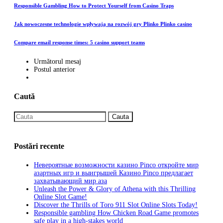
Responsible Gambling How to Protect Yourself from Casino Traps
Jak nowoczesne technologie wpływają na rozwój gry Plinko Plinko casino
Compare email response times: 5 casino support teams
Următorul mesaj
Postul anterior
Caută
Cauta
Postări recente
Невероятные возможности казино Pinco откройте мир
азартных игр и выигрышей Казино Pinco предлагает
захватывающий мир аза
Unleash the Power & Glory of Athena with this Thrilling
Online Slot Game!
Discover the Thrills of Toro 911 Slot Online Slots Today!
Responsible gambling How Chicken Road Game promotes
safe play in a high-stakes world