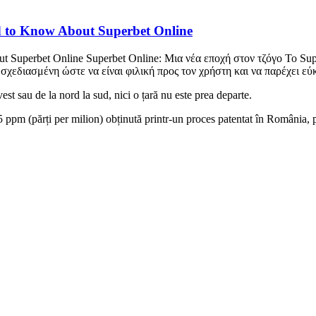
 to Know About Superbet Online
Superbet Online Superbet Online: Μια νέα εποχή στον τζόγο Το Super
σχεδιασμένη ώστε να είναι φιλική προς τον χρήστη και να παρέχει εύ
est sau de la nord la sud, nici o țară nu este prea departe.
 ppm (părți per milion) obținută printr-un proces patentat în România, pr