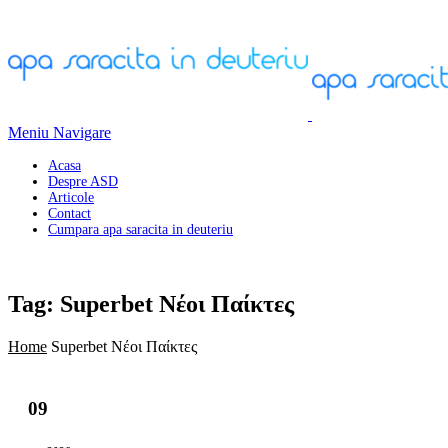
Meniu Navigare
Acasa
Despre ASD
Articole
Contact
Cumpara apa saracita in deuteriu
Tag: Superbet Νέοι Παίκτες
Home
Superbet Νέοι Παίκτες
09