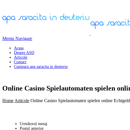
Meniu Navigare
Acasa
Despre ASD
Articole
Contact
Cumpara apa saracita in deuteriu
Online Casino Spielautomaten spielen onl
Home
Articole
Online Casino Spielautomaten spielen online Echtgel
Următorul mesaj
Postul anterior