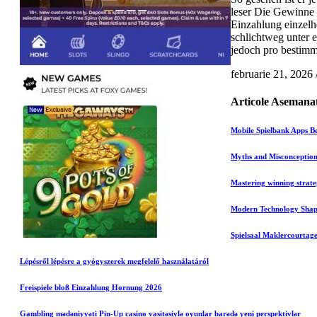
leser Die Gewinne 
Einzahlung einzelh
schlichtweg unter 
jedoch pro bestimmt
februarie 21, 2026
Articole
Asemanat
Mobile Spielbank Apps Bes
Myths and Misconceptio
Mastering winning strateg
Modern Technology Shap
Spielsaal Maklercourtag
Lépésről lépésre a gyógyszerek megfelelő használatáról
Freispiele bloß Einzahlung Hornung 2026
Gambling mədəniyyəti Pin-Up casino vasitəsiylə oyunlar barədə yeni perspektivlər