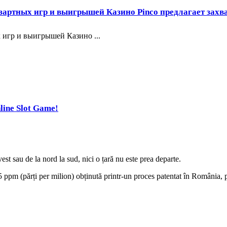
азартных игр и выигрышей Казино Pinco предлагает зах
 игр и выигрышей Казино ...
nline Slot Game!
est sau de la nord la sud, nici o țară nu este prea departe.
 ppm (părți per milion) obținută printr-un proces patentat în România, pr