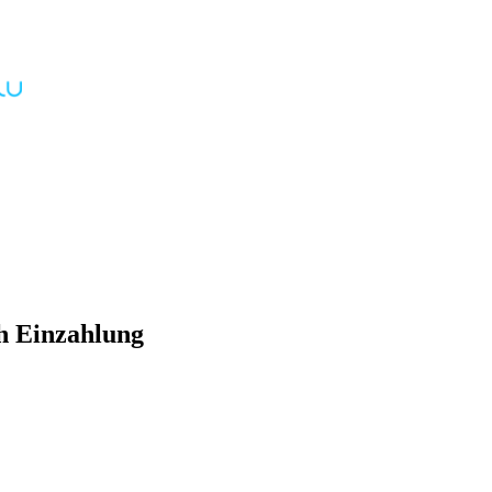
ch Einzahlung