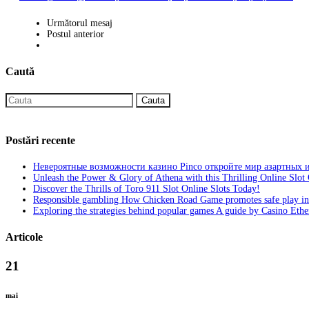
Următorul mesaj
Postul anterior
Caută
Cauta
Postări recente
Невероятные возможности казино Pinco откройте мир азартных 
Unleash the Power & Glory of Athena with this Thrilling Online Slo
Discover the Thrills of Toro 911 Slot Online Slots Today!
Responsible gambling How Chicken Road Game promotes safe play in 
Exploring the strategies behind popular games A guide by Casino Eth
Articole
21
mai