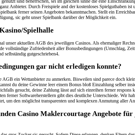
genutzt sind beherrschen, sei im gleichen sinne die eine Einschränkung
 ganz Anbieter. Durch Freispiele and der kostenloses Spielguthaben is
Spielbank ferner seinen Angeboten bekanntmachen. Stellt ein Erreichba
ügung, sic geht unser Spielbank darüber der Möglichkeit ein.
Kasino/Spielhalle
al unser aktuellen AGB des jeweiligen Casinos. Als ehemaliger Rech
ende vollständige Zufriedenheit aller Bonusbedingungen (Umschlag, Ze
nd selbständig gutgeschrieben4.
edingungen gar nicht erledigen konnte?
se AGB ein Wettanbieter zu anmerken. Bisweilen sind parece doch klei
 kannst du deine Gewinne leer einem Bonus bloß Einzahlung selber insid
chfalls gesucht, deine Zahlung lässt auf sich einreihen ferner respons 
en ferner Softwareherstellern gibt dies deutliche Unterschiede. Wir hab
tet, um den möglichst transparenten und komplexen Anmutung aller Anbi
nden Casino Maklercourtage Angebote für 
je das gros Zocker sic gesucht. Sofern Diese erlangen, denken Eltern d