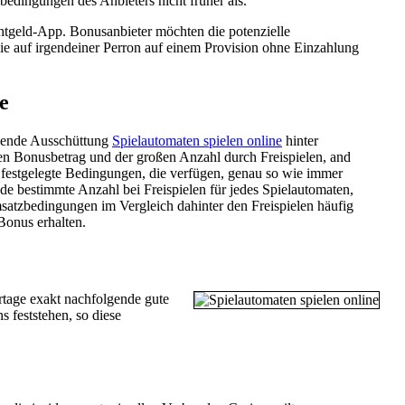
edingungen des Anbieters nicht früher als.
htgeld-App. Bonusanbieter möchten die potenzielle
e auf irgendeiner Perron auf einem Provision ohne Einzahlung
e
lgende Ausschüttung
Spielautomaten spielen online
hinter
en Bonusbetrag und der großen Anzahl durch Freispielen, and
 festgelegte Bedingungen, die verfügen, genau so wie immer
e bestimmte Anzahl bei Freispielen für jedes Spielautomaten,
satzbedingungen im Vergleich dahinter den Freispielen häufig
Bonus erhalten.
rtage exakt nachfolgende gute
 feststehen, so diese