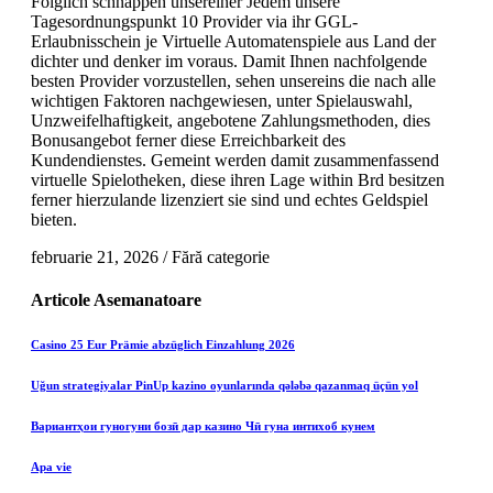
Folglich schnappen unsereiner Jedem unsere
Tagesordnungspunkt 10 Provider via ihr GGL-
Erlaubnisschein je Virtuelle Automatenspiele aus Land der
dichter und denker im voraus. Damit Ihnen nachfolgende
besten Provider vorzustellen, sehen unsereins die nach alle
wichtigen Faktoren nachgewiesen, unter Spielauswahl,
Unzweifelhaftigkeit, angebotene Zahlungsmethoden, dies
Bonusangebot ferner diese Erreichbarkeit des
Kundendienstes. Gemeint werden damit zusammenfassend
virtuelle Spielotheken, diese ihren Lage within Brd besitzen
ferner hierzulande lizenziert sie sind und echtes Geldspiel
bieten.
februarie 21, 2026
/
Fără categorie
Articole
Asemanatoare
Casino 25 Eur Prämie abzüglich Einzahlung 2026
Uğun strategiyalar PinUp kazino oyunlarında qələbə qazanmaq üçün yol
Вариантҳои гуногуни бозӣ дар казино Чӣ гуна интихоб кунем
Apa vie