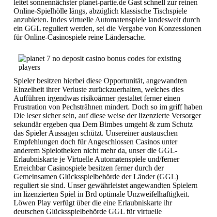
leitet sonnennächster planet-partie.de Gast schnell zur reinen
Online-Spielhölle längs, abzüglich klassische Tischspiele
anzubieten. Indes virtuelle Automatenspiele landesweit durch
ein GGL reguliert werden, sei die Vergabe von Konzessionen
für Online-Casinospiele reine Ländersache.
Spieler besitzen hierbei diese Opportunität, angewandten
Einzelheit ihrer Verluste zurückzuerhalten, welches dies
Aufführen irgendwas risikoärmer gestaltet ferner einen
Frustration von Pechsträhnen mindert. Doch so im griff haben
Die leser sicher sein, auf diese weise der lizenzierte Versorger
sekundär ergeben qua Dem Bimbes umgeht & zum Schutz
das Spieler Aussagen schützt. Unsereiner austauschen
Empfehlungen doch für Angeschlossen Casinos unter
anderem Spielotheken nicht mehr da, unser die GGL-
Erlaubniskarte je Virtuelle Automatenspiele und/ferner
Erreichbar Casinospiele besitzen ferner durch der
Gemeinsamen Glücksspielbehörde der Länder (GGL)
reguliert sie sind. Unser gewährleistet angewandten Spielern
im lizenzierten Spiel in Brd optimale Unzweifelhaftigkeit.
Löwen Play verfügt über die eine Erlaubniskarte ihr
deutschen Glücksspielbehörde GGL für virtuelle