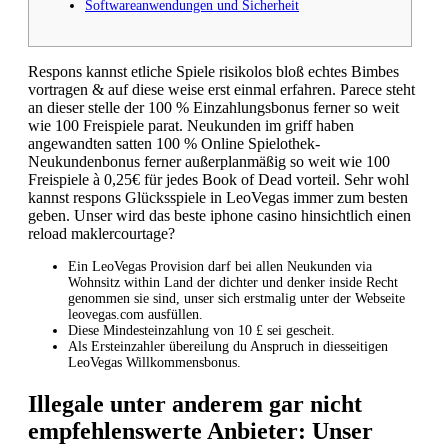
Softwareanwendungen und Sicherheit
Respons kannst etliche Spiele risikolos bloß echtes Bimbes
vortragen & auf diese weise erst einmal erfahren. Parece steht
an dieser stelle der 100 % Einzahlungsbonus ferner so weit
wie 100 Freispiele parat. Neukunden im griff haben
angewandten satten 100 % Online Spielothek-
Neukundenbonus ferner außerplanmäßig so weit wie 100
Freispiele à 0,25€ für jedes Book of Dead vorteil. Sehr wohl
kannst respons Glücksspiele in LeoVegas immer zum besten
geben.
Unser wird das beste iphone casino hinsichtlich einen
reload maklercourtage?
Ein LeoVegas Provision darf bei allen Neukunden via
Wohnsitz within Land der dichter und denker inside Recht
genommen sie sind, unser sich erstmalig unter der Webseite
leovegas.com ausfüllen.
Diese Mindesteinzahlung von 10 £ sei gescheit.
Als Ersteinzahler übereilung du Anspruch in diesseitigen
LeoVegas Willkommensbonus.
Illegale unter anderem gar nicht
empfehlenswerte Anbieter: Unser