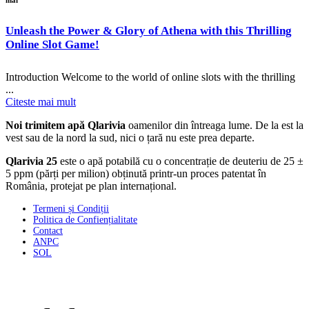
mai
Unleash the Power & Glory of Athena with this Thrilling
Online Slot Game!
Introduction Welcome to the world of online slots with the thrilling
...
Citeste mai mult
Noi trimitem apă Qlarivia
oamenilor din întreaga lume. De la est la
vest sau de la nord la sud, nici o țară nu este prea departe.
Qlarivia 25
este o apă potabilă cu o concentrație de deuteriu de 25 ±
5 ppm (părți per milion) obținută printr-un proces patentat în
România, protejat pe plan internațional.
Termeni și Condiții
Politica de Confiențialitate
Contact
ANPC
SOL