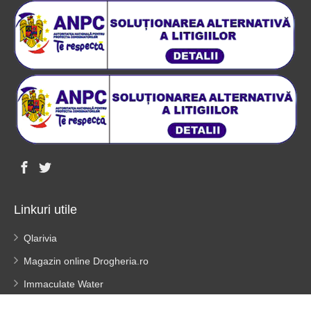
Linkuri utile
Qlarivia
Magazin online Drogheria.ro
Immaculate Water
Vopsele profesionale