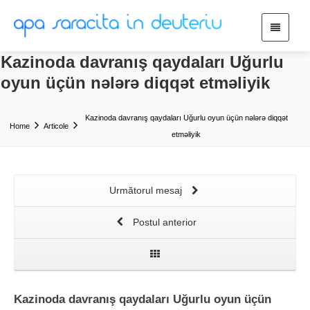
Kazinoda davranış qaydaları Uğurlu
oyun üçün nələrə diqqət etməliyik
Kazinoda davranış qaydaları Uğurlu oyun üçün nələrə diqqət
Home
Articole
etməliyik
Următorul mesaj
Postul anterior
Kazinoda davranış qaydaları Uğurlu oyun üçün