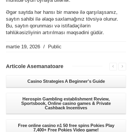
mühitdə oyun oynaya bilərlər.
Əgər saytda hər hansı bir maneə ilə qarşılaşsanız,
saytın sahibi ilə əlaqə saxlamağınız tövsiyə olunur.
Bu, saytın qorunması və istifadəçilərin
təhlükəsizliyinin artırılması məqsədini güdür.
martie 19, 2026
/
Public
Articole
Asemanatoare
Casino Strategies A Beginner's Guide
Herospin Gambling establishment Review,
Sportsbook, Online casino games & Private
Cashback Incentives
Free online casino n1 50 free spins Pokies Play
7,400+ Free Pokies Video game!