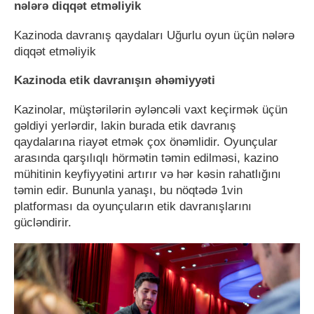
nələrə diqqət etməliyik
Kazinoda davranış qaydaları Uğurlu oyun üçün nələrə
diqqət etməliyik
Kazinoda etik davranışın əhəmiyyəti
Kazinolar, müştərilərin əyləncəli vaxt keçirmək üçün
gəldiyi yerlərdir, lakin burada etik davranış
qaydalarına riayət etmək çox önəmlidir. Oyunçular
arasında qarşılıqlı hörmətin təmin edilməsi, kazino
mühitinin keyfiyyətini artırır və hər kəsin rahatlığını
təmin edir. Bununla yanaşı, bu nöqtədə
1vin
platforması da oyunçuların etik davranışlarını
gücləndirir.