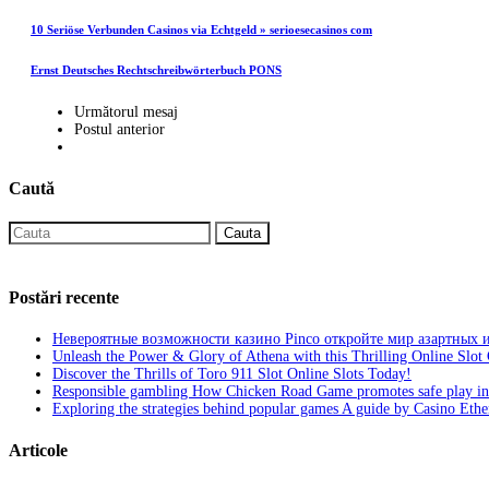
10 Seriöse Verbunden Casinos via Echtgeld » serioesecasinos com
Ernst Deutsches Rechtschreibwörterbuch PONS
Următorul mesaj
Postul anterior
Caută
Cauta
Postări recente
Невероятные возможности казино Pinco откройте мир азартных 
Unleash the Power & Glory of Athena with this Thrilling Online Slo
Discover the Thrills of Toro 911 Slot Online Slots Today!
Responsible gambling How Chicken Road Game promotes safe play in 
Exploring the strategies behind popular games A guide by Casino Eth
Articole