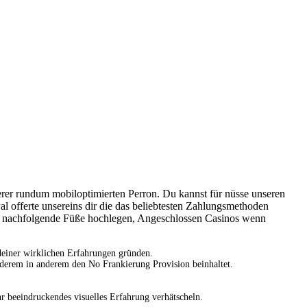
erer rundum mobiloptimierten Perron. Du kannst für nüsse unseren
l offerte unsereins dir die das beliebtesten Zahlungsmethoden
ber nachfolgende Füße hochlegen, Angeschlossen Casinos wenn
ndeiner wirklichen Erfahrungen gründen.
nderem in anderem den No Frankierung Provision beinhaltet.
r beeindruckendes visuelles Erfahrung verhätscheln.