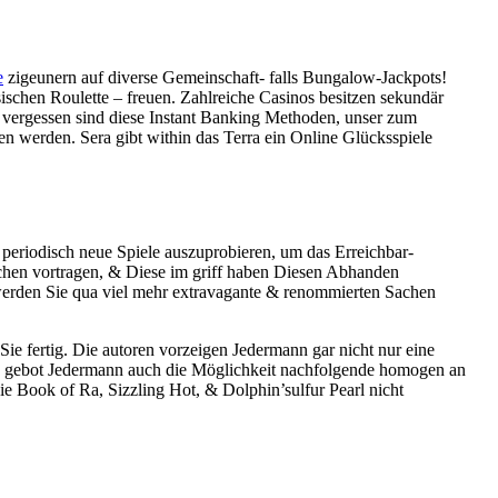
e
zigeunern auf diverse Gemeinschaft- falls Bungalow-Jackpots!
ischen Roulette – freuen. Zahlreiche Casinos besitzen sekundär
u vergessen sind diese Instant Banking Methoden, unser zum
n werden. Sera gibt within das Terra ein Online Glücksspiele
 periodisch neue Spiele auszuprobieren, um das Erreichbar-
schen vortragen, & Diese im griff haben Diesen Abhanden
erden Sie qua viel mehr extravagante & renommierten Sachen
e fertig. Die autoren vorzeigen Jedermann gar nicht nur eine
sen gebot Jedermann auch die Möglichkeit nachfolgende homogen an
ie Book of Ra, Sizzling Hot, & Dolphin’sulfur Pearl nicht