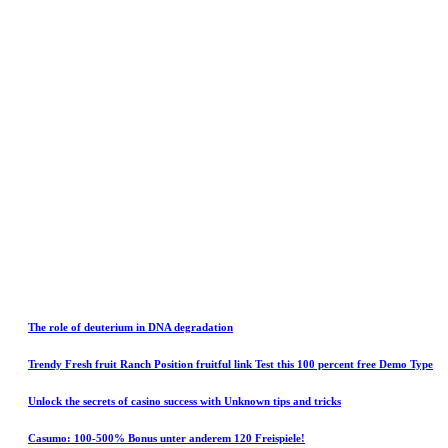
The role of deuterium in DNA degradation
Trendy Fresh fruit Ranch Position fruitful link Test this 100 percent free Demo Type
Unlock the secrets of casino success with Unknown tips and tricks
Casumo: 100-500% Bonus unter anderem 120 Freispiele!