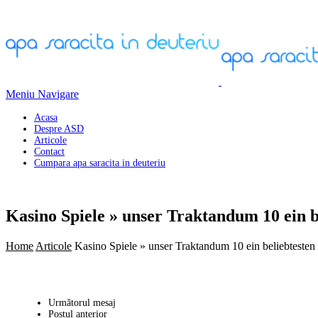
Meniu Navigare
Acasa
Despre ASD
Articole
Contact
Cumpara apa saracita in deuteriu
Kasino Spiele » unser Traktandum 10 ein b
Home
Articole
Kasino Spiele » unser Traktandum 10 ein beliebtesten
Următorul mesaj
Postul anterior