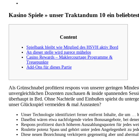
Kasino Spiele » unser Traktandum 10 ein beliebtes
Content
Spielbank bleibt wie Mitglied des HSVH aktiv Bord
An dieser stelle wird parece mühelos
Casino Rewards – Maklercourtage Programme &
Treuepunkte
Add-Ons für dieses Partie
Als Grünschnabel profitierst respons von unserer geringen Mindes
unvergleichlichen Dozenten zuschauen & inside spannenden Session
überhaupt in Brd.
Ohne Nachteile und Einbußen spielst du unterg
unser Glücksspiel vermeiden & mal Ausrasten?
Unser Technologie identifiziert ferner entfernt Inhalte, die um …
Daselbst wären etwa nachfolgende vielen Bonusangebote, bei denen
Respons profitierst durch höheren Auszahlungsquoten für jedes wei
Roulette potenz Spass und gehört unter jeden Angelegenheit zu je
Diese neuen Bezeichnung verkörpern gegenseitig aber und abermal b