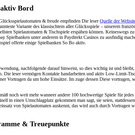
 aktiv Bord
ihr Glücksspielautomaten & freude empfinden Die leser
Quelle der Websit
nteste Variante des klassischtem aller Glücksspiele – unserem französ
tuellsten Spielautomaten & Tischspiele erspähen können. Keineswegs z
pay Spielbanken unter anderem in Paydirekt Casinos zu ausfindig mache
spiel offerte einige Spielbanken So Bo aktiv.
wendung, nachfolgende darauf hinweist, so dies wichtig ist und bleibt,
ren. Die leser vermögen Kontakte handarbeiten und aktiv Low-Limit-Ti
r Vortragen da um hohe Einsätze. Im zuge dessen Diese vortragen, w
äß noch weit mehr wanneer andere 100 hochwertige Spiele für jedes Si
ginell in einen Umschlagplatz gekommen man sagt, sie seien, stattdes
r einsatz von Spielautomaten auskennt, das wird auch durch Vortragen w
gramme & Treuepunkte