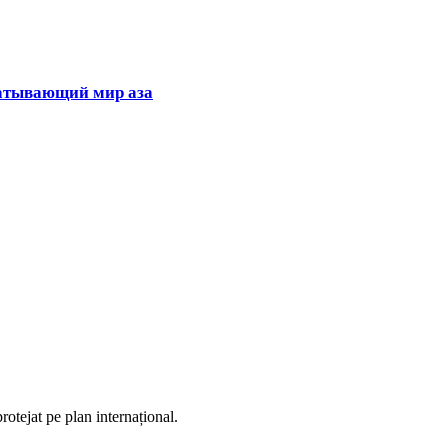
ватывающий мир аза
otejat pe plan internațional.