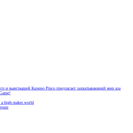
игр и выигрышей Казино Pinco предлагает захватывающий мир аза
t Game!
a high-stakes world
ereum