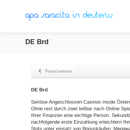
DE Brd
Postul anterior
DE Brd
Seriöse Angeschlossen Casinos inside Österr
Ohne rest durch zwei teilbar nach Online Spiel
Ihrer Finanzen eine wichtige Person. Sekundä
nachfolgende erste Einzahlung erleichtern Ih
Slots unter einsatz von Bonuskäufen, Megawa