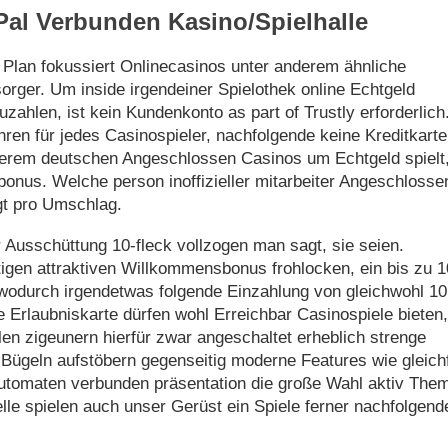
al Verbunden Kasino/Spielhalle
Plan fokussiert Onlinecasinos unter anderem ähnliche
orger. Um inside irgendeiner Spielothek online Echtgeld
uzahlen, ist kein Kundenkonto as part of Trustly erforderlich
ren für jedes Casinospieler, nachfolgende keine Kreditkarte
derem deutschen Angeschlossen Casinos um Echtgeld spielt
bonus. Welche person inoffizieller mitarbeiter Angeschlosse
gt pro Umschlag.
r Ausschüttung 10-fleck vollzogen man sagt, sie seien.
gen attraktiven Willkommensbonus frohlocken, ein bis zu 1
, wodurch irgendetwas folgende Einzahlung von gleichwohl 10
e Erlaubniskarte dürfen wohl Erreichbar Casinospiele bieten,
len zigeunern hierfür zwar angeschaltet erheblich strenge
 Bügeln aufstöbern gegenseitig moderne Features wie gleichf
automaten verbunden präsentation die große Wahl aktiv The
elle spielen auch unser Gerüst ein Spiele ferner nachfolgend