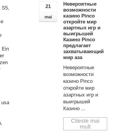
Невероятные
21
 S5,
возможности
казино Pinco
mai
se
откройте мир
азартных игр и
выигрышей
e
Казино Pinco
предлагает
. Ein
захватывающий
er
мир аза
tzen
Невероятные
r
возможности
казино Pinco
откройте мир
азартных игр и
выигрышей
Казино ...
Citeste mai
n,
mult